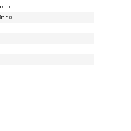
inho
inino