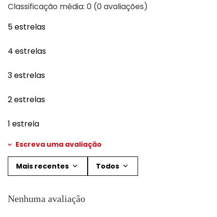
Classificação média: 0
(0 avaliações)
5 estrelas
4 estrelas
3 estrelas
2 estrelas
1 estrela
Escreva uma avaliação
Mais recentes
Todos
Adicionar avaliação
Nenhuma avaliação
Título