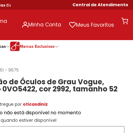
Central de Atendimento
pras Acima de R$ 699!
uma
Minha Conta
Meus Favoritos
cas
Marcas Exclusivas
ivas
Duração
Somente Na Diniz
Marcas Exclusivas
Marcas Exclusivas
Quinzenal
DNZ
Dii Collection
Dii Collection
51
-
9675
Mensal
Dii Collection
Hit
Hit
o de Óculos de Grau Vogue,
Anual
Hit
DNZ
DNZ
 0VO5422, cor 2992, tamanho 52
Todas as Durações
Ono
Ono
Ono
Todas Exclusivas
Todas Exclusivas
tregue por
oticasdiniz
to não está disponível no momento
quando estiver disponível