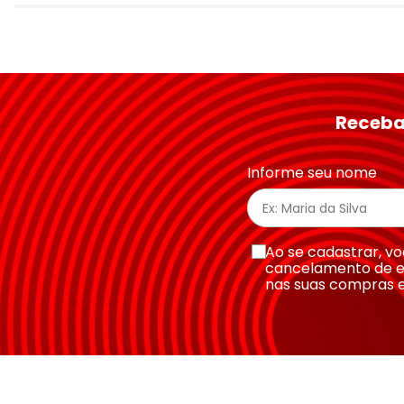
Avalie o produto de 1 a 5 estrelas
★
★
★
★
★
Seu nome
Receba
Endereço de email
Informe seu nome
Escreva uma avaliação
Ao se cadastrar, 
cancelamento de e
nas suas compras 
Enviar avaliação