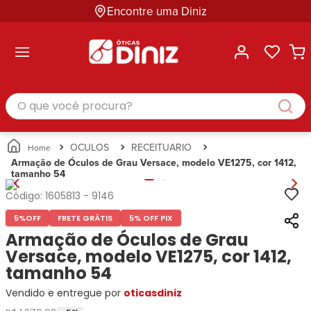
Encontre uma Diniz
ltar
ltar
ltar
ltar
ltar
ssórios
mações
rcas
randes
culos
lusivas
arcas
e Sol
Categorias
Acessórios
O que você procura?
Categorias
Busque
Categoria
Masculino
Correntes
Por
Masculino
Armações
Feminino
para
Marcas
Feminino
de Óculos
Infantil
Óculos
Ray-
Infantil
Óculos
OCULOS
RECEITUARIO
Unissex
Estojos
Ban
Unissex
de Sol
Armação de Óculos de Grau Versace, modelo VE1275, cor 1412,
Busque
para
tamanho 54
Prada
Busque
Corrente
Por
Óculos
Armani
Por
Marcas
para
Soluções
Código:
1605813
-
9146
Marcas
Exchange
Ana
Óculos
e
5%
OFF
FRETE GRÁTIS
5% OFF PIX
Ray-
Tommy
Hickmann
Estojo
Cuidados
Ban
Armação de Óculos de Grau
Hilfiger
Bulget
para
Prada
Ana
Versace, modelo VE1275, cor 1412,
Miu-
Óculos
Ana
Hickmann
Miu
tamanho 54
Gênero
Hickmann
Guess
Guess
Masculino
Vendido e entregue por
oticasdiniz
Tecnol
Speedo
Lacoste
Feminino
Miu-
Atittude