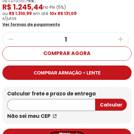
R$ 1.379,99
Ray-
Infantil
-
5
%
R$
1
.
245
,
44
Miu
Bulget
no Pix (
5
%)
Ban
Unissex
Polaroid
ou
R$ 1.310,99
Todas
em até
10x
R$ 131,09
Marcas
Todas
s/juros
Vogue
as
Exclusivas
as
Ver formas de pagamento
Todas
Marcas
Dii
Marcas
as
Marcas
Collection
Marcas
Exclusivas
Marcas
DNZ
Exclusivas
Dii
Marcas
Dii
Hit
Exclusivas
Collection
COMPRAR AGORA
Collection
Ono
Dii
DNZ
Hit
Collection
Hit
DNZ
DNZ
Ono
COMPRAR ARMAÇÃO + LENTE
Ono
Hit
Todas
Todas
Ono
Exclusivas
Exclusivas
Totas
Exclusivas
Não sei meu CEP