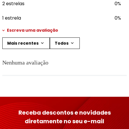
2 estrelas
0%
1 estrela
0%
Escreva uma avaliação
Mais recentes
Todos
Adicionar avaliação
Nenhuma avaliação
Título
Avalie o produto de 1 a 5 estrelas
★
★
★
★
★
Seu nome
Receba descontos e novidades
diretamente no seu e-mail
Endereço de email