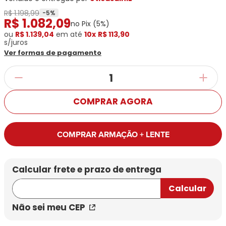
Ray-
Infantil
Miu
Bulget
R$ 1.198,99
Ban
Unissex
-
5
%
R$
1
.
082
,
09
Polaroid
Todas
no Pix (
5
%)
Marcas
Todas
Vogue
as
ou
Exclusivas
R$ 1.139,04
em até
10x
R$ 113,90
as
s/juros
Todas
Marcas
Dii
Marcas
Ver formas de pagamento
as
Marcas
Collection
Marcas
Exclusivas
Marcas
DNZ
Exclusivas
Dii
Marcas
Dii
Hit
Exclusivas
Collection
Collection
Ono
Dii
DNZ
Hit
COMPRAR AGORA
Collection
Hit
DNZ
DNZ
Ono
Ono
Hit
Todas
COMPRAR ARMAÇÃO + LENTE
Todas
Ono
Exclusivas
Exclusivas
Totas
Exclusivas
Não sei meu CEP