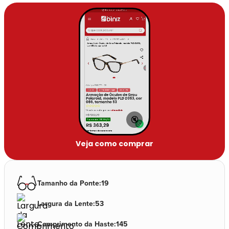
🔇
Veja como comprar
Tamanho da Ponte
:
19
Largura da Lente
:
53
Comprimento da Haste
:
145