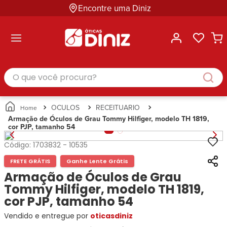
Encontre uma Diniz
ltar
ltar
ltar
ltar
ltar
ssórios
mações
rcas
randes
culos
lusivas
arcas
e Sol
Categorias
Acessórios
O que você procura?
Categorias
Busque
Categoria
Masculino
Correntes
Por
Masculino
Armações
Feminino
para
Marcas
Feminino
de Óculos
Infantil
Óculos
Ray-
Infantil
Óculos
OCULOS
RECEITUARIO
Unissex
Estojos
Ban
Unissex
de Sol
Armação de Óculos de Grau Tommy Hilfiger, modelo TH 1819,
Busque
para
cor PJP, tamanho 54
Prada
Busque
Corrente
Por
Óculos
Armani
Por
Marcas
para
Soluções
Código:
1703832
-
10535
Marcas
Exchange
Ana
Óculos
e
Ray-
Tommy
FRETE GRÁTIS
Ganhe Lente Grátis
Hickmann
Estojo
Cuidados
Ban
Hilfiger
Bulget
Armação de Óculos de Grau
para
Prada
Ana
Miu-
Óculos
Tommy Hilfiger, modelo TH 1819,
Ana
Hickmann
Miu
Gênero
cor PJP, tamanho 54
Hickmann
Guess
Guess
Masculino
Vendido e entregue por
Tecnol
oticasdiniz
Speedo
Lacoste
Feminino
Miu-
Atittude