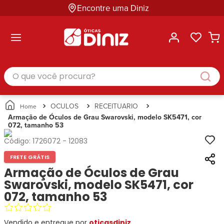
Encontre uma Diniz
ltar
ltar
ltar
ltar
ltar
ssórios
mações
rcas
randes
culos
lusivas
arcas
e Sol
Categorias
Acessórios
O que você procura?
Categorias
Busque
Categoria
Masculino
Correntes
Por
Masculino
Armações
Feminino
para
Marcas
Feminino
de Óculos
Infantil
Óculos
Ray-
Infantil
Óculos
OCULOS
RECEITUARIO
Unissex
Estojos
Ban
Unissex
de Sol
Armação de Óculos de Grau Swarovski, modelo SK5471, cor
Busque
para
072, tamanho 53
Prada
Busque
Corrente
Por
Óculos
Armani
Por
Marcas
para
Soluções
Código:
1726072
-
12083
Marcas
Exchange
Ana
Óculos
e
FRETE GRÁTIS
Ray-
Tommy
Hickmann
Estojo
Cuidados
Ban
Armação de Óculos de Grau
Hilfiger
Bulget
para
Prada
Ana
Swarovski, modelo SK5471, cor
Miu-
Óculos
Ana
Hickmann
Miu
072, tamanho 53
Gênero
Hickmann
Guess
Guess
Masculino
Tecnol
Speedo
Lacoste
Feminino
Vendido e entregue por
oticasdiniz
Miu-
Atittude