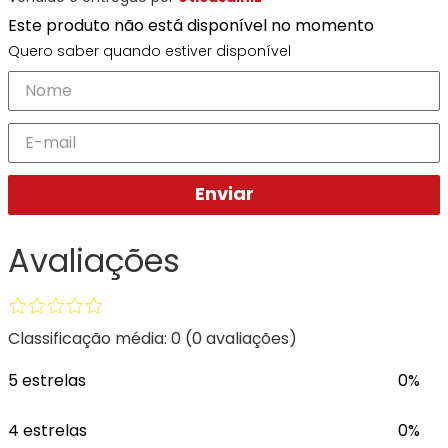
Ray-
Infantil
Miu
Bulget
Este produto não está disponível no momento
Ban
Unissex
Polaroid
Todas
Marcas
Todas
Quero saber quando estiver disponível
Vogue
as
Exclusivas
as
Todas
Marcas
Dii
Marcas
as
Marcas
Collection
Marcas
Exclusivas
Marcas
DNZ
Exclusivas
Dii
Marcas
Dii
Hit
Exclusivas
Collection
Collection
Ono
Enviar
Dii
DNZ
Hit
Collection
Hit
DNZ
DNZ
Ono
Ono
Avaliações
Hit
Todas
Todas
Ono
Exclusivas
Exclusivas
Totas
Exclusivas
Classificação média: 0
(0 avaliações)
5 estrelas
0%
4 estrelas
0%