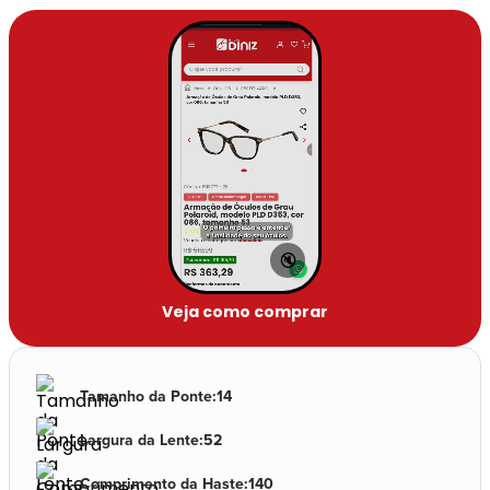
🔇
Veja como comprar
Tamanho da Ponte
:
14
Largura da Lente
:
52
Comprimento da Haste
:
140