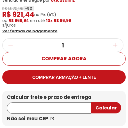
Vendido e entregue por
oticasdiniz
Ray-
Infantil
Miu
Bulget
Ban
Unissex
R$ 1.020,99
-
5
%
R$
Polaroid
921
,
44
Todas
Marcas
Todas
no Pix (
5
%)
Vogue
as
Exclusivas
as
ou
R$ 969,94
em até
10x
R$ 96,99
s/juros
Todas
Marcas
Dii
Marcas
Ver formas de pagamento
as
Marcas
Collection
Marcas
Exclusivas
Marcas
DNZ
Exclusivas
Dii
Marcas
Dii
Hit
Exclusivas
Collection
Collection
Ono
Dii
DNZ
Hit
COMPRAR AGORA
Collection
Hit
DNZ
DNZ
Ono
Ono
Hit
Todas
Todas
COMPRAR ARMAÇÃO + LENTE
Ono
Exclusivas
Exclusivas
Totas
Exclusivas
Não sei meu CEP