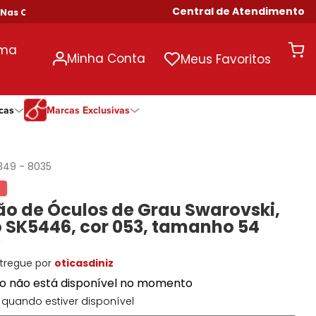
Central de Atendimento
 Compras Acima de R$ 699!
uma
Minha Conta
Meus Favoritos
cas
Marcas Exclusivas
ivas
Duração
Somente Na Diniz
Marcas Exclusivas
Marcas Exclusivas
Quinzenal
DNZ
Dii Collection
Dii Collection
349
-
8035
Mensal
Dii Collection
Hit
Hit
Anual
Hit
DNZ
DNZ
o de Óculos de Grau Swarovski,
Todas as Durações
Ono
Ono
Ono
 SK5446, cor 053, tamanho 54
Todas Exclusivas
Todas Exclusivas
tregue por
oticasdiniz
to não está disponível no momento
quando estiver disponível