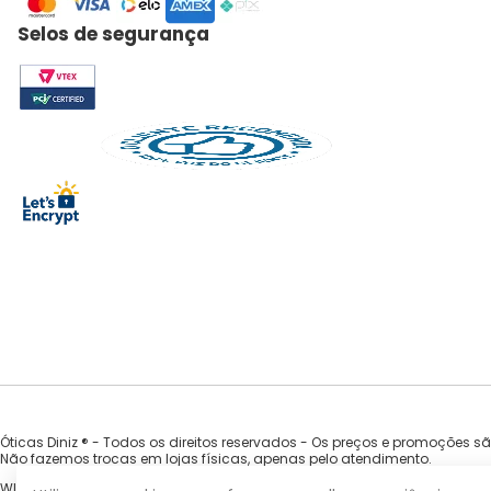
Selos de segurança
Óticas Diniz ® - Todos os direitos reservados - Os preços e promoções s
Não fazemos trocas em lojas físicas, apenas pelo atendimento.
WILLA COMERCIO DE OCULOS EIRELI - CNPJ 33.935.754/0001-92 | Av. Nova Ca