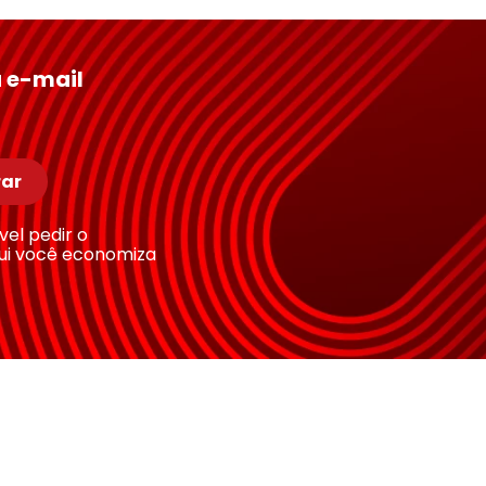
 e-mail
ar
ível pedir o
ui você economiza