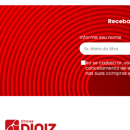
★
★
★
★
★
Seu nome
Receba
Endereço de email
Informe seu nome
Escreva uma avaliação
Ao se cadastrar, 
cancelamento de e
nas suas compras 
Enviar avaliação