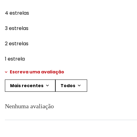
4 estrelas
3 estrelas
2 estrelas
1 estrela
Escreva uma avaliação
Mais recentes
Todos
Adicionar avaliação
Nenhuma avaliação
Título
Avalie o produto de 1 a 5 estrelas