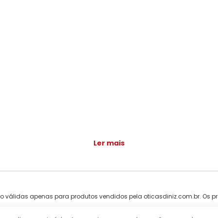
Ler mais
ão válidas apenas para produtos vendidos pela oticasdiniz.com.br. Os pr
ntareira, 2491 - Tucuruvi, São Paulo - SP, 02341-000