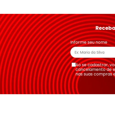
Avalie o produto de 1 a 5 estrelas
★
★
★
★
★
Seu nome
Receba
Endereço de email
Informe seu nome
Escreva uma avaliação
Ao se cadastrar, 
cancelamento de e
nas suas compras 
Enviar avaliação