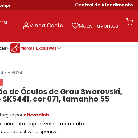
Central de Atendimento
ras Acima de R$ 699!
uma
Minha Conta
Meus Favoritos
cas
Marcas Exclusivas
ivas
Duração
Somente Na Diniz
Marcas Exclusivas
Marcas Exclusivas
Quinzenal
DNZ
Dii Collection
Dii Collection
547
-
8624
Mensal
Dii Collection
Hit
Hit
Anual
Hit
DNZ
DNZ
o de Óculos de Grau Swarovski,
Todas as Durações
Ono
Ono
Ono
SK5441, cor 071, tamanho 55
Todas Exclusivas
Todas Exclusivas
tregue por
oticasdiniz
to não está disponível no momento
quando estiver disponível