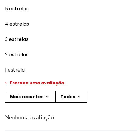
5 estrelas
4 estrelas
3 estrelas
2 estrelas
1 estrela
Escreva uma avaliação
Mais recentes
Todos
Adicionar avaliação
Nenhuma avaliação
Título