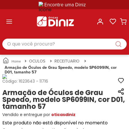
Encontre uma Diniz
ltar
ltar
ltar
ltar
ltar
ssórios
mações
rcas
randes
culos
lusivas
arcas
e Sol
Categorias
Acessórios
O que você procura?
Categorias
Busque
Categoria
Masculino
Correntes
Por
Masculino
Armações
Feminino
para
Marcas
Feminino
de Óculos
Infantil
Óculos
Ray-
Infantil
Óculos
OCULOS
RECEITUARIO
Unissex
Estojos
Ban
Unissex
de Sol
Armação de Óculos de Grau Speedo, modelo SP6099IN, cor
Busque
para
D01, tamanho 57
Prada
Busque
Corrente
Por
Óculos
Armani
Por
Marcas
para
Soluções
Código:
1623643
-
11716
Marcas
Exchange
Ana
Óculos
e
Armação de Óculos de Grau
Ray-
Tommy
Hickmann
Estojo
Cuidados
Ban
Speedo, modelo SP6099IN, cor D01,
Hilfiger
Bulget
para
Prada
Ana
tamanho 57
Miu-
Óculos
Ana
Hickmann
Miu
Gênero
Vendido e entregue por
oticasdiniz
Hickmann
Guess
Guess
Masculino
Este produto não está disponível no momento
Tecnol
Speedo
Lacoste
Feminino
Miu-
Atittude