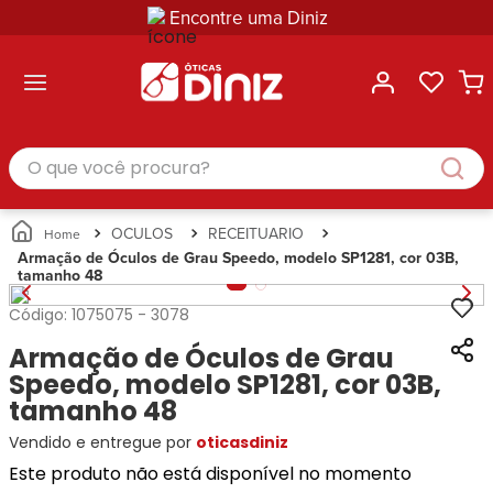
Encontre uma Diniz
ltar
ltar
ltar
ltar
ltar
ssórios
mações
rcas
randes
culos
lusivas
arcas
e Sol
Categorias
Acessórios
O que você procura?
Categorias
Busque
Categoria
Masculino
Correntes
Por
Masculino
Armações
Feminino
para
Marcas
Feminino
de Óculos
Infantil
Óculos
Ray-
Infantil
Óculos
OCULOS
RECEITUARIO
Unissex
Estojos
Ban
Unissex
de Sol
Armação de Óculos de Grau Speedo, modelo SP1281, cor 03B,
Busque
para
tamanho 48
Prada
Busque
Corrente
Por
Óculos
Armani
Por
Marcas
para
Soluções
Código:
1075075
-
3078
Marcas
Exchange
Ana
Óculos
e
Ray-
Tommy
Armação de Óculos de Grau
Hickmann
Estojo
Cuidados
Ban
Hilfiger
Bulget
Speedo, modelo SP1281, cor 03B,
para
Prada
Ana
Miu-
Óculos
tamanho 48
Ana
Hickmann
Miu
Gênero
Vendido e entregue por
oticasdiniz
Hickmann
Guess
Guess
Masculino
Tecnol
Speedo
Este produto não está disponível no momento
Lacoste
Feminino
Miu-
Atittude