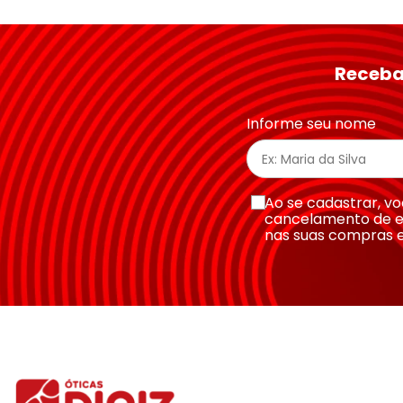
★
★
★
★
★
Seu nome
Receba
Endereço de email
Informe seu nome
Escreva uma avaliação
Ao se cadastrar, 
cancelamento de e
nas suas compras 
Enviar avaliação