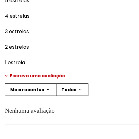
5 estrelas
4 estrelas
3 estrelas
2 estrelas
1 estrela
Escreva uma avaliação
Mais recentes
Todos
Adicionar avaliação
Nenhuma avaliação
Título
Avalie o produto de 1 a 5 estrelas