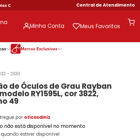
Central de Atendimento
Compras Acima de R$ 699!
uma
Minha Conta
Meus Favoritos
cas
Marcas Exclusivas
ivas
Duração
Somente Na Diniz
Marcas Exclusivas
Marcas Exclusivas
Quinzenal
DNZ
Dii Collection
Dii Collection
932
-
2100
Mensal
Dii Collection
Hit
Hit
o de Óculos de Grau Rayban
Anual
Hit
DNZ
DNZ
 modelo RY1595L, cor 3822,
Todas as Durações
Ono
Ono
Ono
o 49
Todas Exclusivas
Todas Exclusivas
tregue por
oticasdiniz
to não está disponível no momento
quando estiver disponível