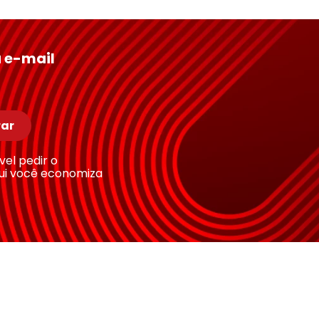
 e-mail
ar
ível pedir o
ui você economiza