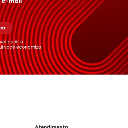
 e-mail
ar
ível pedir o
ui você economiza
Atendimento