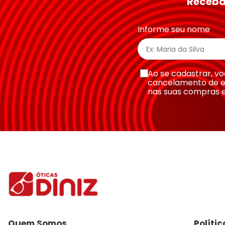
Receba
Endereço de email
Informe seu nome
Escreva uma avaliação
Ao se cadastrar, 
cancelamento de e
nas suas compras 
Enviar avaliação
Quem Somos
Políti