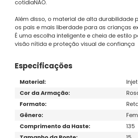
cotidiaNÃO.
Além disso, o material de alta durabilidade
os pais e mais liberdade para as crianças
É uma escolha inteligente e cheia de estil
visão nítida e proteção visual de confiança
Especificações
Material
:
Inje
Cor da Armação
:
Ros
Formato
:
Ret
Gênero
:
Femi
Comprimento da Haste
:
135
Tamanho da Ponte
:
15