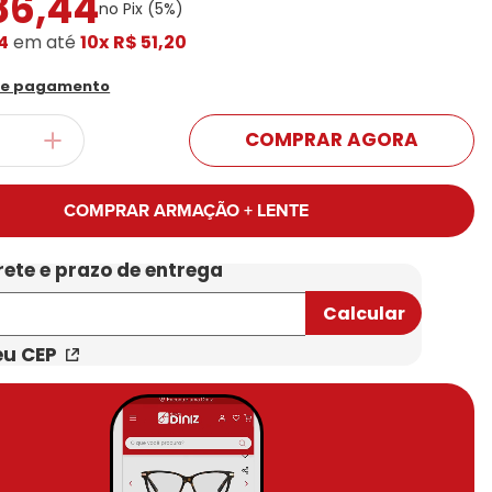
86
,
44
no Pix (
5
%)
Conheça Nossas Marcas
4
em até
10x
R$ 51,20
de pagamento
COMPRAR AGORA
COMPRAR ARMAÇÃO + LENTE
eu CEP