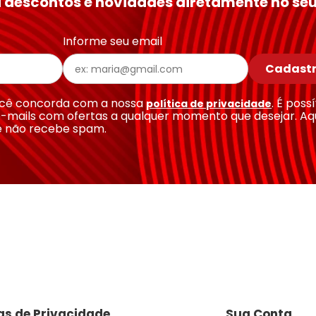
 descontos e novidades diretamente no seu
Informe seu email
Cadastr
você concorda com a nossa
. É poss
política de privacidade
-mails com ofertas a qualquer momento que desejar. Aq
e não recebe spam.
cas de Privacidade
Sua Conta