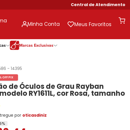
Central de Atendimento
uma
Minha Conta
Meus Favoritos
cas
Marcas Exclusivas
ivas
Duração
Somente Na Diniz
Marcas Exclusivas
Marcas Exclusivas
Quinzenal
DNZ
Dii Collection
Dii Collection
586
-
14395
Mensal
Dii Collection
Hit
Hit
% OFF PIX
Anual
Hit
DNZ
DNZ
o de Óculos de Grau Rayban
Todas as Durações
Ono
Ono
Ono
 modelo RY1611L, cor Rosa, tamanho
Todas Exclusivas
Todas Exclusivas
tregue por
oticasdiniz
5
%