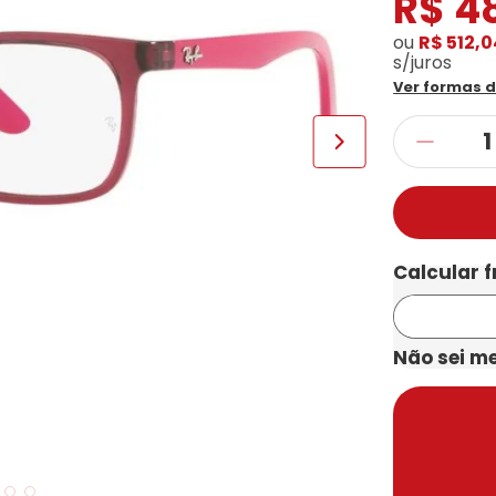
R$
4
ou
R$ 512,0
s/juros
Ver formas 
Não sei m