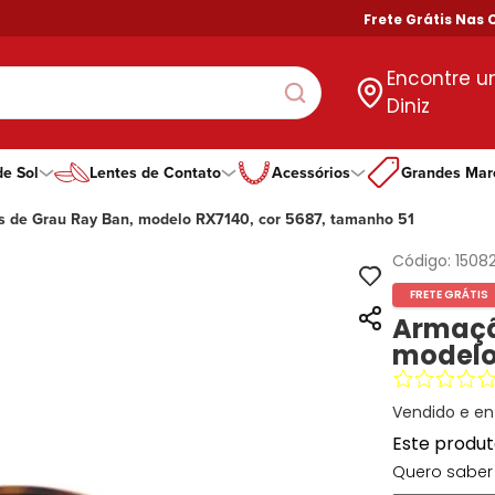
Frete Grátis Nas Com
Encontre 
Diniz
de Sol
Lentes de Contato
Acessórios
Grandes Mar
 de Grau Ray Ban, modelo RX7140, cor 5687, tamanho 51
gorias
goria
ero
Tipo De Lente
Por Formato
Por Formato
Por Marcas Exclus
Guess
ino
ino
ino
Com Grau
Aviador
Aviador
Dii Collection
Speedo
Código:
1508
no
no
no
Todas as Lentes
Gatinho
Gatinho
DNZ
Atitude
FRETE GRÁTIS
Hexagonal
Hexagonal
Hit
Calvin Klein
Armaçã
Oval
Oval
Ono
Vogue
modelo 
Quadrado
Quadrado
Oakley
Redondo
Redondo
Bulget
Todos Formatos
Retangular
Vendido e en
Este produ
Quero saber 