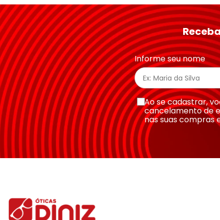
★
★
★
★
★
Seu nome
Receba
Endereço de email
Informe seu nome
Escreva uma avaliação
Ao se cadastrar, 
cancelamento de e
nas suas compras 
Enviar avaliação