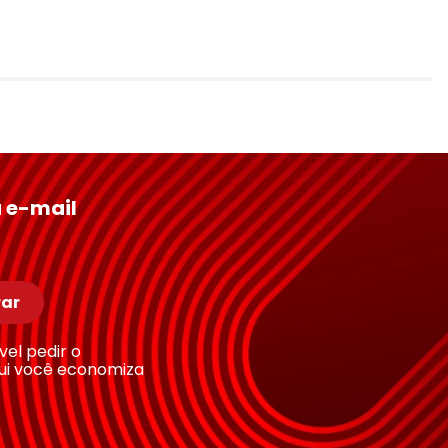
 e-mail
ar
ível pedir o
ui você economiza