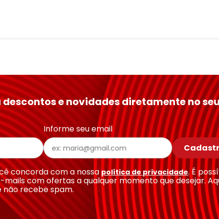
 descontos e novidades diretamente no seu
Informe seu email
Cadastr
você concorda com a nossa
. É poss
política de privacidade
-mails com ofertas a qualquer momento que desejar. Aq
e não recebe spam.