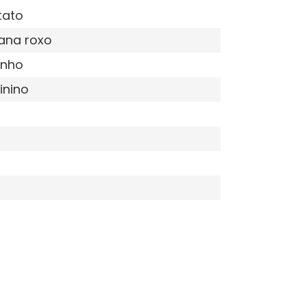
tato
ana roxo
inho
inino