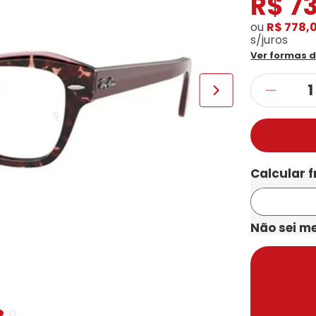
R$
7
ou
R$ 778,
s/juros
Ver formas 
Não sei m