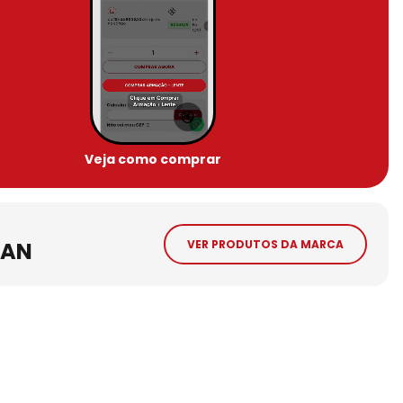
🔇
Veja como comprar
BAN
VER PRODUTOS DA MARCA