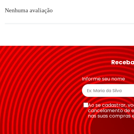
Adicionar avaliação
Nenhuma avaliação
Título
Avalie o produto de 1 a 5 estrelas
★
★
★
★
★
Seu nome
Receba
Endereço de email
Informe seu nome
Escreva uma avaliação
Ao se cadastrar, 
cancelamento de e
nas suas compras 