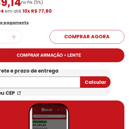
39
,
14
no Pix (
5
%)
Conheça Nossas Marcas
04
em até
10x
R$ 77,80
de pagamento
COMPRAR AGORA
COMPRAR ARMAÇÃO + LENTE
eu CEP