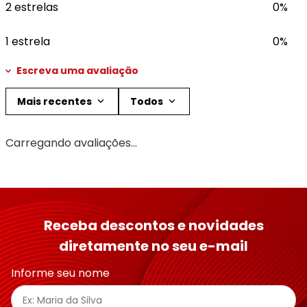
2 estrelas
0%
1 estrela
0%
Escreva uma avaliação
Mais recentes
Todos
Adicionar avaliação
Carregando avaliações…
Título
Avalie o produto de 1 a 5 estrelas
Receba descontos e novidades
★
★
★
★
★
diretamente no seu e-mail
Seu nome
Informe seu nome
Endereço de email