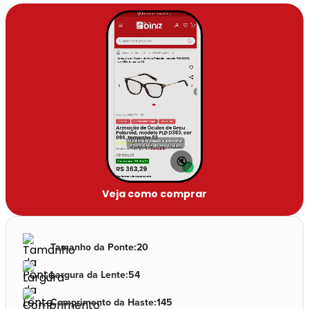
🔇
Veja como comprar
Tamanho da Ponte
:
20
Largura da Lente
:
54
Comprimento da Haste
:
145