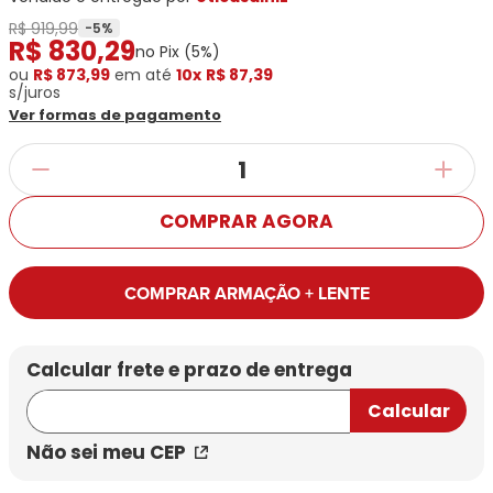
Ray-
Infantil
Miu
Bulget
R$ 919,99
Ban
Unissex
-
5
%
R$
830
,
29
Polaroid
Todas
no Pix (
5
%)
Marcas
Todas
Vogue
as
ou
Exclusivas
R$ 873,99
em até
10x
R$ 87,39
as
s/juros
Todas
Marcas
Dii
Marcas
Ver formas de pagamento
as
Marcas
Collection
Marcas
Exclusivas
Marcas
DNZ
Exclusivas
Dii
Marcas
Dii
Hit
Exclusivas
Collection
Collection
Ono
Dii
DNZ
Hit
COMPRAR AGORA
Collection
Hit
DNZ
DNZ
Ono
Ono
Hit
Todas
COMPRAR ARMAÇÃO + LENTE
Todas
Ono
Exclusivas
Exclusivas
Totas
Exclusivas
Não sei meu CEP