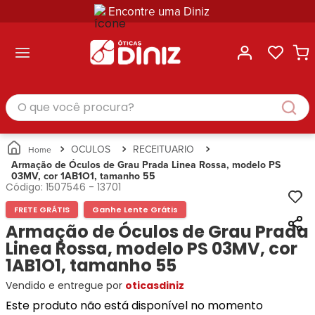
Encontre uma Diniz
ltar
ltar
ltar
ltar
ltar
ssórios
mações
rcas
randes
culos
lusivas
arcas
e Sol
Categorias
Acessórios
O que você procura?
Categorias
Busque
Categoria
Masculino
Correntes
Por
Masculino
Armações
Feminino
para
Marcas
Feminino
de Óculos
Infantil
Óculos
Ray-
Infantil
Óculos
OCULOS
RECEITUARIO
Unissex
Estojos
Ban
Unissex
de Sol
Armação de Óculos de Grau Prada Linea Rossa, modelo PS
Busque
para
03MV, cor 1AB1O1, tamanho 55
Prada
Busque
Corrente
Por
Óculos
Código:
1507546
-
13701
Armani
Por
Marcas
para
Soluções
Marcas
Exchange
Ana
Óculos
FRETE GRÁTIS
Ganhe Lente Grátis
e
Ray-
Tommy
Hickmann
Estojo
Armação de Óculos de Grau Prada
Cuidados
Ban
Hilfiger
Bulget
para
Linea Rossa, modelo PS 03MV, cor
Prada
Ana
Miu-
Óculos
1AB1O1, tamanho 55
Ana
Hickmann
Miu
Gênero
Hickmann
Guess
Vendido e entregue por
oticasdiniz
Guess
Masculino
Tecnol
Speedo
Lacoste
Feminino
Este produto não está disponível no momento
Miu-
Atittude