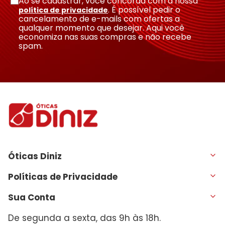
Ao se cadastrar, você concorda com a nossa
. É possível pedir o
política de privacidade
cancelamento de e-mails com ofertas a
qualquer momento que desejar. Aqui você
economiza nas suas compras e não recebe
spam.
Óticas Diniz
Políticas de Privacidade
Sua Conta
De segunda a sexta, das 9h às 18h.