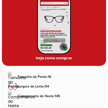
🔇
Veja como comprar
Tamanho da Ponte
:
16
Largura da Lente
:
54
Comprimento da Haste
:
145