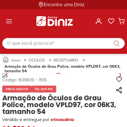
Encontre uma Diniz
ltar
ltar
ltar
ltar
ltar
ssórios
mações
rcas
randes
culos
lusivas
arcas
e Sol
Categorias
Acessórios
O que você procura?
Categorias
Busque
Categoria
Masculino
Correntes
Por
Masculino
Armações
Feminino
para
Marcas
Feminino
de Óculos
Infantil
Óculos
Ray-
Infantil
Óculos
OCULOS
RECEITUARIO
Unissex
Estojos
Ban
Unissex
de Sol
Armação de Óculos de Grau Police, modelo VPLD97, cor 06K3,
Busque
para
tamanho 54
Prada
Busque
Corrente
Por
Óculos
Armani
Por
Marcas
para
Soluções
Código:
1639839
-
11515
Marcas
Exchange
Ana
Óculos
e
FRETE GRÁTIS
5% OFF PIX
Ray-
Tommy
Hickmann
Estojo
Cuidados
Ban
Armação de Óculos de Grau
Hilfiger
Bulget
para
Prada
Ana
Police, modelo VPLD97, cor 06K3,
Miu-
Óculos
Ana
Hickmann
Miu
tamanho 54
Gênero
Hickmann
Guess
Guess
Masculino
Vendido e entregue por
oticasdiniz
Tecnol
Speedo
Lacoste
Feminino
Miu-
Atittude