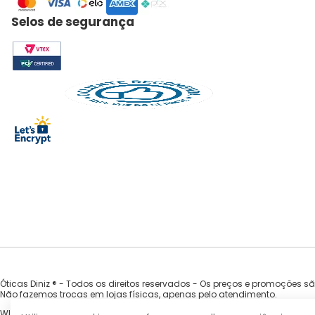
Selos de segurança
Óticas Diniz ® - Todos os direitos reservados - Os preços e promoções s
Não fazemos trocas em lojas físicas, apenas pelo atendimento.
WILLA COMERCIO DE OCULOS EIRELI - CNPJ 33.935.754/0001-92 | Av. Nova Ca