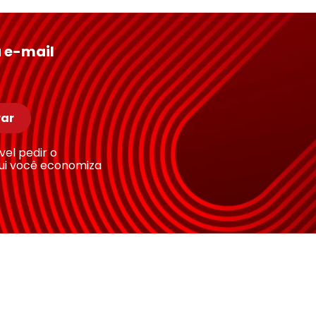
 e-mail
ar
ível pedir o
ui você economiza