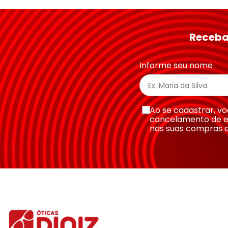
★
★
★
★
★
Seu nome
Receba
Endereço de email
Informe seu nome
Escreva uma avaliação
Ao se cadastrar, 
cancelamento de e
nas suas compras 
Enviar avaliação