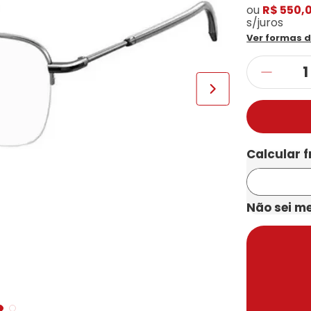
ou
R$ 550,
s/juros
Ver formas 
Não sei m