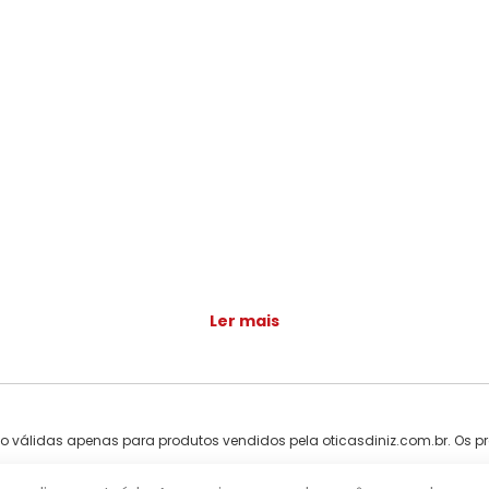
Ler mais
ão válidas apenas para produtos vendidos pela oticasdiniz.com.br. Os pr
ntareira, 2491 - Tucuruvi, São Paulo - SP, 02341-000