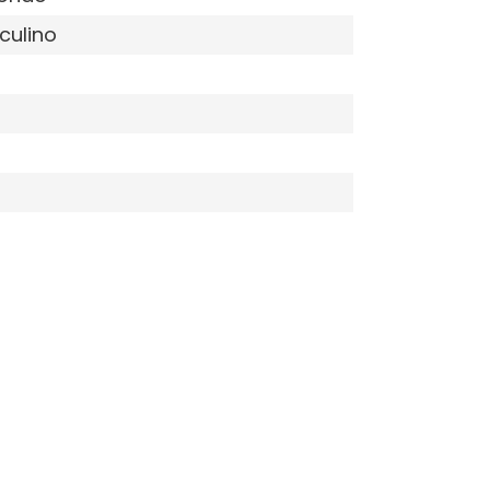
culino
9