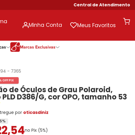
Central de Atendimento
uma
Minha Conta
Meus Favoritos
cas
Marcas Exclusivas
ivas
Duração
Somente Na Diniz
Marcas Exclusivas
Marcas Exclusivas
Quinzenal
DNZ
Dii Collection
Dii Collection
094
-
7365
Mensal
Dii Collection
Hit
Hit
% OFF PIX
Anual
Hit
DNZ
DNZ
o de Óculos de Grau Polaroid,
Todas as Durações
Ono
Ono
Ono
 PLD D386/G, cor OPO, tamanho 53
Todas Exclusivas
Todas Exclusivas
tregue por
oticasdiniz
5
%
22
,
54
no Pix (
5
%)