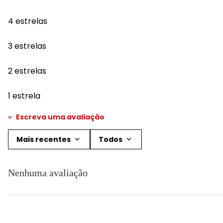
4 estrelas
3 estrelas
2 estrelas
1 estrela
Escreva uma avaliação
Mais recentes
Todos
Adicionar avaliação
Nenhuma avaliação
Título
Avalie o produto de 1 a 5 estrelas