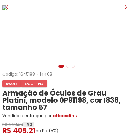
Ray-
Infantil
Miu
Bulget
Ban
Unissex
Polaroid
Todas
Marcas
Todas
Vogue
as
Exclusivas
as
Todas
Marcas
Dii
Marcas
as
Marcas
Collection
Marcas
Exclusivas
Marcas
DNZ
Exclusivas
Dii
Marcas
Dii
Hit
Exclusivas
Collection
Collection
Ono
Dii
DNZ
Hit
Collection
Hit
DNZ
DNZ
Ono
Ono
Código:
1645188
-
14408
Hit
Todas
Todas
Ono
5%
OFF
5% OFF PIX
Exclusivas
Exclusivas
Totas
Armação de Óculos de Grau
Exclusivas
Platini, modelo 0P91198, cor I836,
tamanho 57
Vendido e entregue por
oticasdiniz
R$ 448,99
-
5
%
R$
405
,
21
no Pix (
5
%)