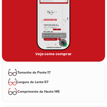
🔇
Veja como comprar
Tamanho da Ponte
:
17
Largura da Lente
:
57
Comprimento da Haste
:
145