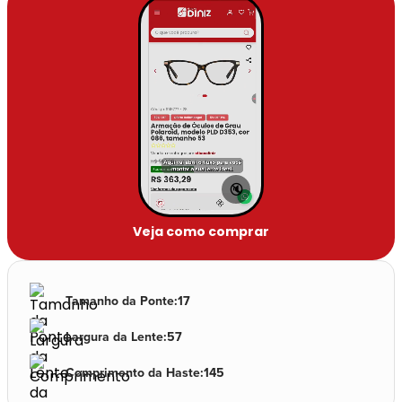
🔇
Veja como comprar
Tamanho da Ponte
:
17
Largura da Lente
:
57
Comprimento da Haste
:
145