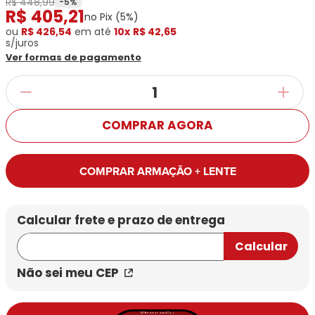
R$ 448,99
Ray-
Infantil
-
5
%
R$
405
,
21
Miu
Bulget
no Pix (
5
%)
Ban
Unissex
Polaroid
ou
R$ 426,54
Todas
em até
10x
R$ 42,65
Marcas
Todas
s/juros
Vogue
as
Exclusivas
as
Ver formas de pagamento
Todas
Marcas
Dii
Marcas
as
Marcas
Collection
Marcas
Exclusivas
Marcas
DNZ
Exclusivas
Dii
Marcas
Dii
Hit
Exclusivas
Collection
COMPRAR AGORA
Collection
Ono
Dii
DNZ
Hit
Collection
Hit
DNZ
DNZ
Ono
COMPRAR ARMAÇÃO + LENTE
Ono
Hit
Todas
Todas
Ono
Exclusivas
Exclusivas
Totas
Exclusivas
Não sei meu CEP