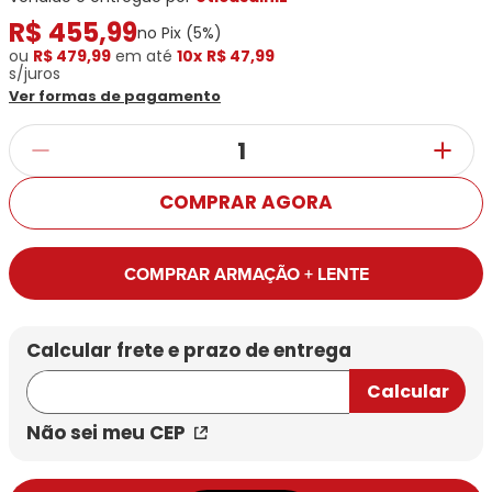
Ray-
Infantil
Miu
R$
Bulget
455
,
99
Ban
Unissex
no Pix (
5
%)
Polaroid
Todas
Marcas
Todas
ou
R$ 479,99
em até
10x
R$ 47,99
Vogue
s/juros
as
Exclusivas
as
Ver formas de pagamento
Todas
Marcas
Dii
Marcas
as
Marcas
Collection
Marcas
Exclusivas
Marcas
DNZ
Exclusivas
Dii
Marcas
Dii
Hit
Exclusivas
Collection
Collection
Ono
COMPRAR AGORA
Dii
DNZ
Hit
Collection
Hit
DNZ
DNZ
Ono
Ono
COMPRAR ARMAÇÃO + LENTE
Hit
Todas
Todas
Ono
Exclusivas
Exclusivas
Totas
Exclusivas
Não sei meu CEP