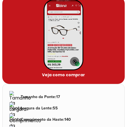
🔇
Veja como comprar
Tamanho da Ponte
:
17
Largura da Lente
:
55
Comprimento da Haste
:
140