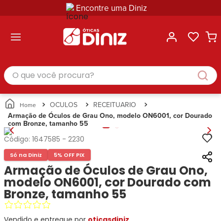
Encontre uma Diniz
ltar
ltar
ltar
ltar
ltar
ssórios
mações
rcas
randes
culos
lusivas
arcas
e Sol
Categorias
Acessórios
O que você procura?
Categorias
Busque
Categoria
Masculino
Correntes
Por
Masculino
Armações
Feminino
para
Marcas
Feminino
de Óculos
Infantil
Óculos
Ray-
Infantil
Óculos
OCULOS
RECEITUARIO
Unissex
Estojos
Ban
Unissex
de Sol
Armação de Óculos de Grau Ono, modelo ON6001, cor Dourado
Busque
para
com Bronze, tamanho 55
Prada
Busque
Corrente
Por
Óculos
Armani
Por
Marcas
para
Soluções
Código:
1647585
-
2230
Marcas
Exchange
Ana
Óculos
e
Só na Diniz
5% OFF PIX
Ray-
Tommy
Hickmann
Estojo
Cuidados
Ban
Armação de Óculos de Grau Ono,
Hilfiger
Bulget
para
Prada
Ana
modelo ON6001, cor Dourado com
Miu-
Óculos
Ana
Hickmann
Miu
Bronze, tamanho 55
Gênero
Hickmann
Guess
Guess
Masculino
Tecnol
Speedo
Lacoste
Feminino
Vendido e entregue por
oticasdiniz
Miu-
Atittude