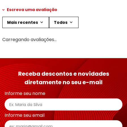
Escreva uma avaliação
Mais recentes
Todos
Adicionar avaliação
Carregando avaliações…
Título
Avalie o produto de 1 a 5 estrelas
Receba descontos e novidades
★
★
★
★
★
diretamente no seu e-mail
Seu nome
Informe seu nome
Endereço de email
Informe seu email