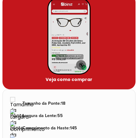
🔇
Veja como comprar
Tamanho da Ponte
:
18
Largura da Lente
:
55
Comprimento da Haste
:
145