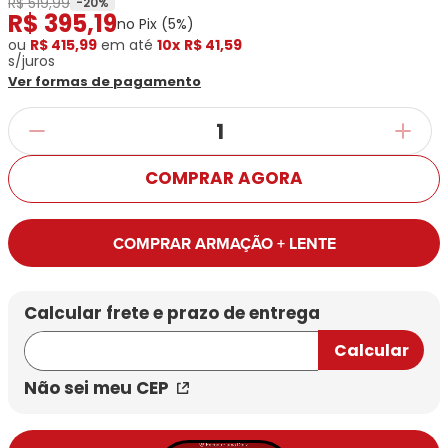
R$ 519,99
Ray-
Infantil
-
20
%
R$
395
,
19
Miu
Bulget
no Pix (
5
%)
Ban
Unissex
Polaroid
ou
R$ 415,99
Todas
em até
10x
R$ 41,59
Marcas
Todas
s/juros
Vogue
as
Exclusivas
as
Ver formas de pagamento
Todas
Marcas
Dii
Marcas
as
Marcas
Collection
Marcas
Exclusivas
Marcas
DNZ
Exclusivas
Dii
Marcas
Dii
Hit
Exclusivas
Collection
COMPRAR AGORA
Collection
Ono
Dii
DNZ
Hit
Collection
Hit
DNZ
DNZ
Ono
COMPRAR ARMAÇÃO + LENTE
Ono
Hit
Todas
Todas
Ono
Exclusivas
Exclusivas
Totas
Exclusivas
Não sei meu CEP