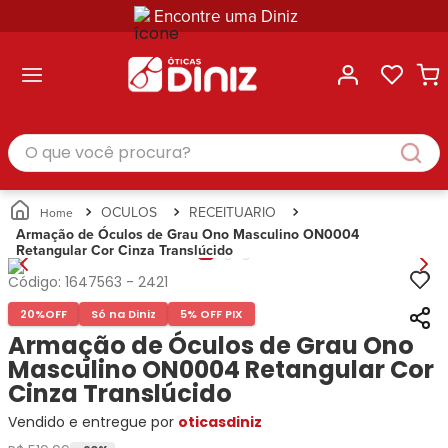
Encontre uma Diniz
ltar
ltar
ltar
ltar
ltar
ssórios
mações
rcas
randes
culos
lusivas
arcas
e Sol
Categorias
Acessórios
O que você procura?
Categorias
Busque
Categoria
Masculino
Correntes
Por
Masculino
Armações
Feminino
para
Marcas
Feminino
de Óculos
Infantil
Óculos
Ray-
Infantil
Óculos
OCULOS
RECEITUARIO
Unissex
Estojos
Ban
Unissex
de Sol
Armação de Óculos de Grau Ono Masculino ON0004
Busque
para
Retangular Cor Cinza Translúcido
Prada
Busque
Corrente
Por
Óculos
Armani
Por
Marcas
para
Soluções
Código:
1647563
-
2421
Marcas
Exchange
Ana
Óculos
e
20%
OFF
Só na Diniz
5% OFF PIX
Ray-
Tommy
Hickmann
Estojo
Cuidados
Ban
Armação de Óculos de Grau Ono
Hilfiger
Bulget
para
Prada
Ana
Masculino ON0004 Retangular Cor
Miu-
Óculos
Ana
Hickmann
Miu
Cinza Translúcido
Gênero
Hickmann
Guess
Guess
Masculino
Vendido e entregue por
oticasdiniz
Tecnol
Speedo
Lacoste
Feminino
Miu-
Atittude