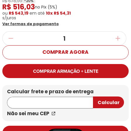
R$ 678,99
Ray-
Infantil
-
20
%
R$
516
,
03
Miu
Bulget
no Pix (
5
%)
Ban
Unissex
Polaroid
ou
R$ 543,19
Todas
em até
10x
R$ 54,31
Marcas
Todas
s/juros
Vogue
as
Exclusivas
as
Ver formas de pagamento
Todas
Marcas
Dii
Marcas
as
Marcas
Collection
Marcas
Exclusivas
Marcas
DNZ
Exclusivas
Dii
Marcas
Dii
Hit
Exclusivas
Collection
COMPRAR AGORA
Collection
Ono
Dii
DNZ
Hit
Collection
Hit
DNZ
DNZ
Ono
COMPRAR ARMAÇÃO + LENTE
Ono
Hit
Todas
Todas
Ono
Exclusivas
Exclusivas
Totas
Exclusivas
Não sei meu CEP