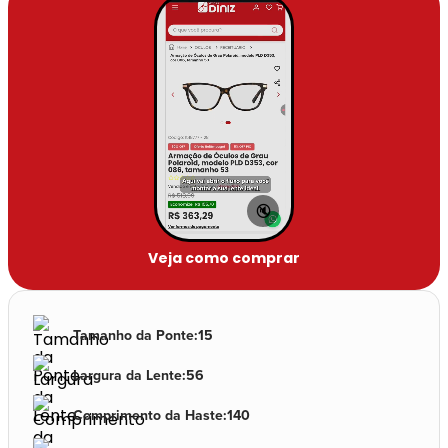
🔇
Veja como comprar
Tamanho da Ponte
:
15
Largura da Lente
:
56
Comprimento da Haste
:
140