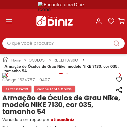
Encontre uma Diniz
ltar
ltar
ltar
ltar
ltar
ssórios
mações
rcas
randes
culos
lusivas
arcas
e Sol
Categorias
Acessórios
O que você procura?
Categorias
Busque
Categoria
Masculino
Correntes
Por
Masculino
Armações
Feminino
para
Marcas
Feminino
de Óculos
Infantil
Óculos
Ray-
Infantil
Óculos
OCULOS
RECEITUARIO
Unissex
Estojos
Ban
Unissex
de Sol
Armação de Óculos de Grau Nike, modelo NIKE 7130, cor 035,
Busque
para
tamanho 54
Prada
Busque
Corrente
Por
Óculos
Armani
Por
Marcas
para
Soluções
Código:
1634787
-
9407
Marcas
Exchange
Ana
Óculos
e
FRETE GRÁTIS
Ganhe Lente Grátis
Ray-
Tommy
Hickmann
Estojo
Cuidados
Ban
Armação de Óculos de Grau Nike,
Hilfiger
Bulget
para
Prada
Ana
modelo NIKE 7130, cor 035,
Miu-
Óculos
Ana
Hickmann
Miu
tamanho 54
Gênero
Hickmann
Guess
Guess
Masculino
Vendido e entregue por
oticasdiniz
Tecnol
Speedo
Lacoste
Feminino
Miu-
Atittude