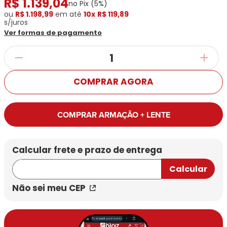
R$
1
.
139
,
04
Ray-
Infantil
no Pix (
5
%)
Miu
Bulget
Ban
Unissex
ou
R$ 1.198,99
em até
10x
R$ 119,89
s/juros
Polaroid
Todas
Marcas
Todas
Ver formas de pagamento
Vogue
as
Exclusivas
as
Todas
Marcas
Dii
Marcas
as
Marcas
Collection
Marcas
Exclusivas
Marcas
DNZ
Exclusivas
Dii
Marcas
Dii
Hit
COMPRAR AGORA
Exclusivas
Collection
Collection
Ono
Dii
DNZ
Hit
Collection
Hit
DNZ
COMPRAR ARMAÇÃO + LENTE
DNZ
Ono
Ono
Hit
Todas
Todas
Ono
Exclusivas
Exclusivas
Totas
Exclusivas
Não sei meu CEP