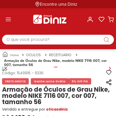
Encontre uma Diniz
ltar
ltar
ltar
ltar
ltar
ssórios
mações
rcas
randes
culos
lusivas
arcas
e Sol
Categorias
Acessórios
O que você procura?
Categorias
Busque
Categoria
Masculino
Correntes
Por
Masculino
Armações
Feminino
para
Marcas
Feminino
de Óculos
Infantil
Óculos
Ray-
Infantil
Óculos
OCULOS
RECEITUARIO
Unissex
Estojos
Ban
Unissex
de Sol
Armação de Óculos de Grau Nike, modelo NIKE 7116 007, cor
Busque
para
007, tamanho 56
Prada
Busque
Corrente
Por
Óculos
Armani
Por
Marcas
para
Soluções
Código:
1549916
-
9336
Marcas
Exchange
Ana
Óculos
e
FRETE GRÁTIS
Ganhe Lente Grátis
5% OFF PIX
Ray-
Tommy
Hickmann
Estojo
Cuidados
Ban
Armação de Óculos de Grau Nike,
Hilfiger
Bulget
para
Prada
Ana
modelo NIKE 7116 007, cor 007,
Miu-
Óculos
Ana
Hickmann
Miu
tamanho 56
Gênero
Hickmann
Guess
Guess
Masculino
Vendido e entregue por
oticasdiniz
Tecnol
Speedo
Lacoste
Feminino
Miu-
Atittude