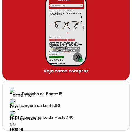
🔇
Veja como comprar
Tamanho da Ponte
:
15
Largura da Lente
:
56
Comprimento da Haste
:
140