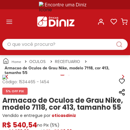
Encontre uma Diniz
ltar
ltar
ltar
ltar
ltar
ssórios
mações
rcas
randes
culos
lusivas
arcas
e Sol
Categorias
Acessórios
O que você procura?
Categorias
Busque
Categoria
Masculino
Correntes
Por
Masculino
Armações
Feminino
para
Marcas
Feminino
de Óculos
Infantil
Óculos
Ray-
Infantil
Óculos
OCULOS
RECEITUARIO
Unissex
Estojos
Ban
Unissex
de Sol
Armacao de Oculos de Grau Nike, modelo 7118, cor 413,
Busque
para
tamanho 55
Prada
Busque
Corrente
Por
Óculos
Armani
Por
Marcas
para
Soluções
Código:
1534465
-
1454
Marcas
Exchange
Ana
Óculos
e
5% OFF PIX
Ray-
Tommy
Hickmann
Estojo
Cuidados
Ban
Armacao de Oculos de Grau Nike,
Hilfiger
Bulget
para
Prada
Ana
modelo 7118, cor 413, tamanho 55
Miu-
Óculos
Ana
Hickmann
Miu
Gênero
Vendido e entregue por
oticasdiniz
Hickmann
Guess
Guess
Masculino
R$
540
,
54
Tecnol
Speedo
Lacoste
Feminino
no Pix (
5
%)
Miu-
Atittude