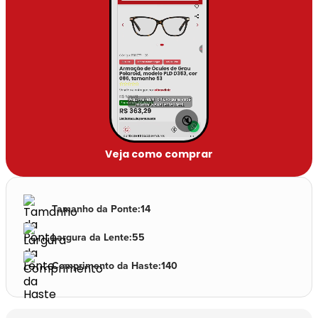
🔇
Veja como comprar
Tamanho da Ponte
:
14
Largura da Lente
:
55
Comprimento da Haste
:
140