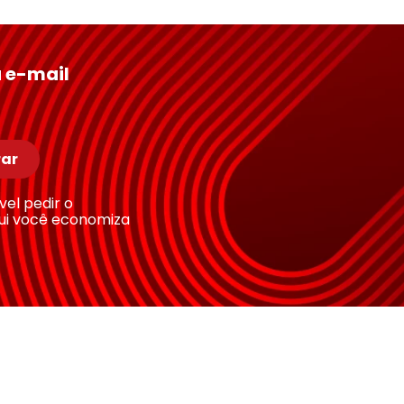
 e-mail
ar
ível pedir o
ui você economiza