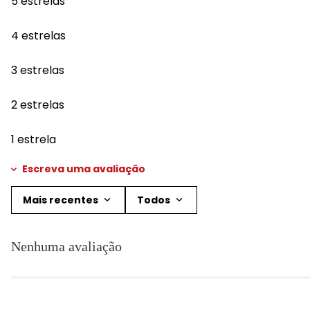
5 estrelas
4 estrelas
3 estrelas
2 estrelas
1 estrela
Escreva uma avaliação
Mais recentes
Todos
Adicionar avaliação
Nenhuma avaliação
Título
Avalie o produto de 1 a 5 estrelas