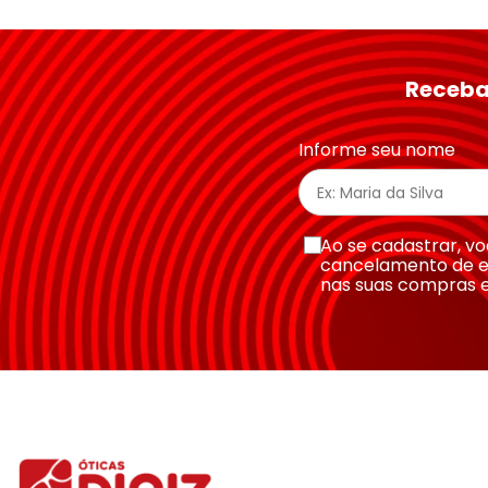
★
★
★
★
★
Seu nome
Receba
Endereço de email
Informe seu nome
Escreva uma avaliação
Ao se cadastrar, 
cancelamento de e
nas suas compras 
Enviar avaliação