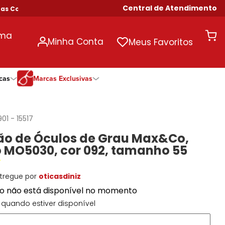
Central de Atendimento
Compras Acima de R$ 699!
uma
Minha Conta
Meus Favoritos
cas
Marcas Exclusivas
ivas
Duração
Somente Na Diniz
Marcas Exclusivas
Marcas Exclusivas
Quinzenal
DNZ
Dii Collection
Dii Collection
901
-
15517
Mensal
Dii Collection
Hit
Hit
o de Óculos de Grau Max&Co,
Anual
Hit
DNZ
DNZ
 MO5030, cor 092, tamanho 55
Todas as Durações
Ono
Ono
Ono
Todas Exclusivas
Todas Exclusivas
tregue por
oticasdiniz
to não está disponível no momento
quando estiver disponível