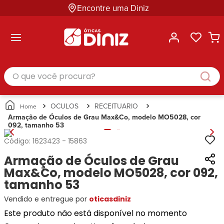
Encontre uma Diniz
ltar
ltar
ltar
ltar
ltar
ssórios
mações
rcas
randes
culos
lusivas
arcas
e Sol
Categorias
Acessórios
O que você procura?
Categorias
Busque
Categoria
Masculino
Correntes
Por
Masculino
Armações
Feminino
para
Marcas
Feminino
de Óculos
Infantil
Óculos
Ray-
Infantil
Óculos
OCULOS
RECEITUARIO
Unissex
Estojos
Ban
Unissex
de Sol
Armação de Óculos de Grau Max&Co, modelo MO5028, cor
Busque
para
092, tamanho 53
Prada
Busque
Corrente
Por
Óculos
Armani
Por
Marcas
para
Soluções
Código:
1623423
-
15863
Marcas
Exchange
Ana
Óculos
e
Armação de Óculos de Grau
Ray-
Tommy
Hickmann
Estojo
Cuidados
Ban
Max&Co, modelo MO5028, cor 092,
Hilfiger
Bulget
para
Prada
Ana
tamanho 53
Miu-
Óculos
Ana
Hickmann
Miu
Gênero
Vendido e entregue por
oticasdiniz
Hickmann
Guess
Guess
Masculino
Este produto não está disponível no momento
Tecnol
Speedo
Lacoste
Feminino
Miu-
Atittude