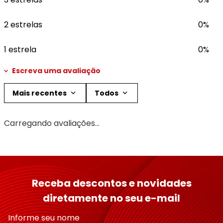
2 estrelas
0%
1 estrela
0%
Escreva uma avaliação
Mais recentes
Todos
Adicionar avaliação
Carregando avaliações…
Título
Avalie o produto de 1 a 5 estrelas
Receba descontos e novidades
★
★
★
★
★
diretamente no seu e-mail
Seu nome
Informe seu nome