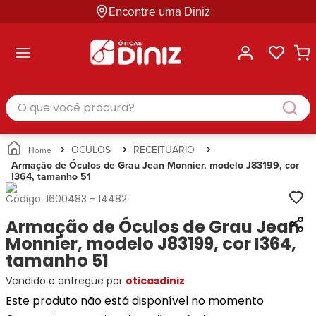
Encontre uma Diniz
ltar
ltar
ltar
ltar
ltar
ssórios
mações
rcas
randes
culos
lusivas
arcas
e Sol
Categorias
Acessórios
O que você procura?
Categorias
Busque
Categoria
Masculino
Correntes
Por
Masculino
Armações
Feminino
para
Marcas
Feminino
de Óculos
Infantil
Óculos
Ray-
Infantil
Óculos
OCULOS
RECEITUARIO
Unissex
Estojos
Ban
Unissex
de Sol
Armação de Óculos de Grau Jean Monnier, modelo J83199, cor
Busque
para
I364, tamanho 51
Prada
Busque
Corrente
Por
Óculos
Armani
Por
Marcas
para
Soluções
Código:
1600483
-
14482
Marcas
Exchange
Ana
Óculos
e
Armação de Óculos de Grau Jean
Ray-
Tommy
Hickmann
Estojo
Cuidados
Ban
Monnier, modelo J83199, cor I364,
Hilfiger
Bulget
para
Prada
Ana
tamanho 51
Miu-
Óculos
Ana
Hickmann
Miu
Gênero
Vendido e entregue por
oticasdiniz
Hickmann
Guess
Guess
Masculino
Este produto não está disponível no momento
Tecnol
Speedo
Lacoste
Feminino
Miu-
Atittude