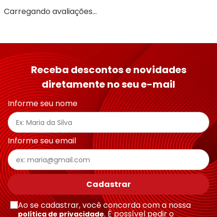
Adicionar avaliação
Carregando avaliações…
Título
Avalie o produto de 1 a 5 estrelas
Receba descontos e novidades
★
★
★
★
★
diretamente no seu e-mail
Seu nome
Informe seu nome
Endereço de email
Informe seu email
Escreva uma avaliação
Cadastrar
Ao se cadastrar, você concorda com a nossa
. É possível pedir o
política de privacidade