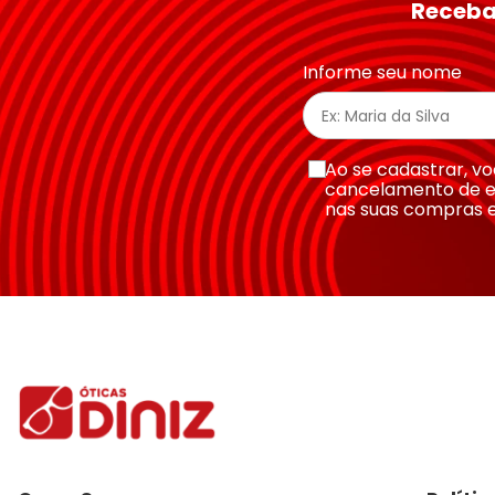
Receba
Endereço de email
Informe seu nome
Escreva uma avaliação
Ao se cadastrar, 
cancelamento de e
nas suas compras 
Enviar avaliação