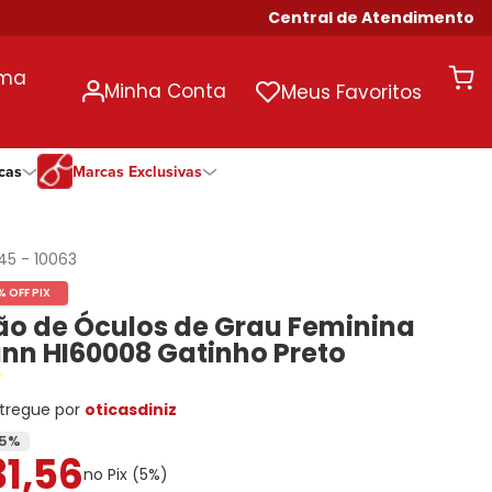
Central de Atendimento
uma
Minha Conta
Meus Favoritos
cas
Marcas Exclusivas
ivas
Duração
Somente Na Diniz
Marcas Exclusivas
Marcas Exclusivas
Quinzenal
DNZ
Dii Collection
Dii Collection
345
-
10063
Mensal
Dii Collection
Hit
Hit
% OFF PIX
Anual
Hit
DNZ
DNZ
o de Óculos de Grau Feminina
Todas as Durações
Ono
Ono
Ono
nn HI60008 Gatinho Preto
Todas Exclusivas
Todas Exclusivas
tregue por
oticasdiniz
5
%
31
,
56
no Pix (
5
%)