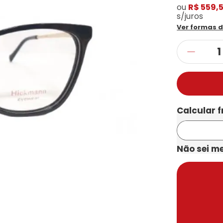
ou
R$ 559,
s/juros
Ver formas 
Não sei m