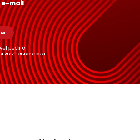
 e-mail
ar
ível pedir o
ui você economiza