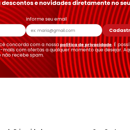
 descontos e novidades diretamente no seu
Informe seu email
Cadastr
você concorda com a nossa
. É poss
política de privacidade
-mails com ofertas a qualquer momento que desejar. Aq
e não recebe spam.