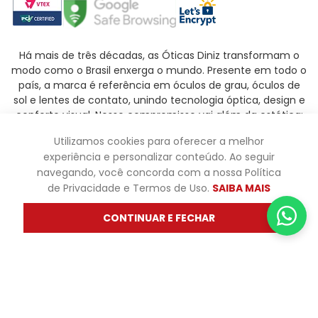
Há mais de três décadas, as Óticas Diniz transformam o
modo como o Brasil enxerga o mundo. Presente em todo o
país, a marca é referência em óculos de grau, óculos de
sol e lentes de contato, unindo tecnologia óptica, design e
conforto visual. Nosso compromisso vai além da estética:
queremos que cada pessoa encontre o modelo ideal para
Utilizamos cookies para oferecer a melhor
refletir sua personalidade e garantir uma visão clara e
experiência e personalizar conteúdo. Ao seguir
saudável em todas as situações.
navegando, você concorda com a nossa Política
Ler mais
de Privacidade e Termos de Uso.
SAIBA MAIS
CONTINUAR E FECHAR
Óticas Diniz ® - Todos os direitos reservados - Os preços e
promoções são válidas apenas para produtos vendidos
pela oticasdiniz.com.br. Os preços de lojas físicas podem
variar. Não fazemos trocas em lojas físicas, apenas pelo