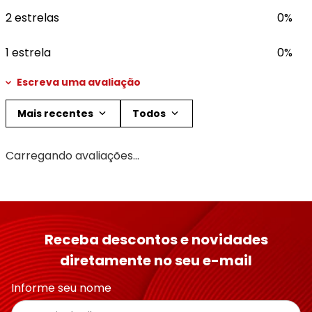
2 estrelas
0%
1 estrela
0%
Escreva uma avaliação
Mais recentes
Todos
Adicionar avaliação
Carregando avaliações…
Título
Avalie o produto de 1 a 5 estrelas
Receba descontos e novidades
★
★
★
★
★
diretamente no seu e-mail
Seu nome
Informe seu nome