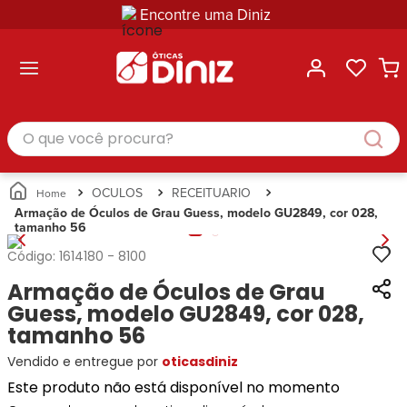
Encontre uma Diniz
ltar
ltar
ltar
ltar
ltar
ssórios
mações
rcas
randes
culos
lusivas
arcas
e Sol
Categorias
Acessórios
O que você procura?
Categorias
Busque
Categoria
Masculino
Correntes
Por
Masculino
Armações
Feminino
para
Marcas
Feminino
de Óculos
Infantil
Óculos
Ray-
Infantil
Óculos
OCULOS
RECEITUARIO
Unissex
Estojos
Ban
Unissex
de Sol
Armação de Óculos de Grau Guess, modelo GU2849, cor 028,
Busque
para
tamanho 56
Prada
Busque
Corrente
Por
Óculos
Armani
Por
Marcas
para
Soluções
Código:
1614180
-
8100
Marcas
Exchange
Ana
Óculos
e
Armação de Óculos de Grau
Ray-
Tommy
Hickmann
Estojo
Cuidados
Ban
Guess, modelo GU2849, cor 028,
Hilfiger
Bulget
para
Prada
Ana
tamanho 56
Miu-
Óculos
Ana
Hickmann
Miu
Gênero
Vendido e entregue por
oticasdiniz
Hickmann
Guess
Guess
Masculino
Este produto não está disponível no momento
Tecnol
Speedo
Lacoste
Feminino
Miu-
Atittude