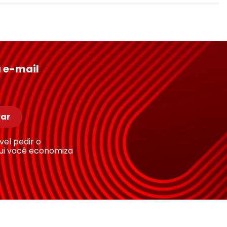
 e-mail
ar
ível pedir o
ui você economiza