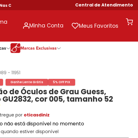
Central de Atendimento
 Compras Acima de R$ 699!
uma
Minha Conta
Meus Favoritos
cas
Marcas Exclusivas
ivas
Duração
Somente Na Diniz
Marcas Exclusivas
Marcas Exclusivas
Quinzenal
DNZ
Dii Collection
Dii Collection
089
-
11951
Mensal
Dii Collection
Hit
Hit
Ganhe Lente Grátis
5% OFF PIX
Anual
Hit
DNZ
DNZ
o de Óculos de Grau Guess,
Todas as Durações
Ono
Ono
Ono
 GU2832, cor 005, tamanho 52
Todas Exclusivas
Todas Exclusivas
tregue por
oticasdiniz
to não está disponível no momento
quando estiver disponível