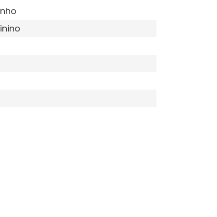
inho
inino