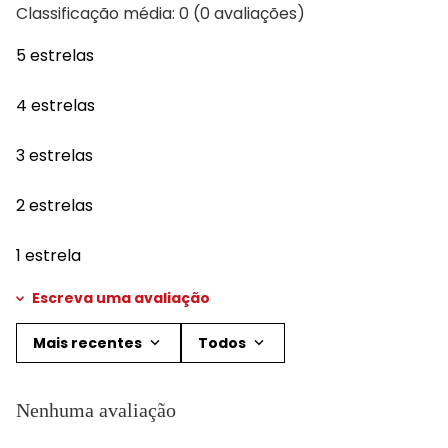
Classificação média: 0
(0 avaliações)
5 estrelas
4 estrelas
3 estrelas
2 estrelas
1 estrela
Escreva uma avaliação
Mais recentes
Todos
Adicionar avaliação
Nenhuma avaliação
Título