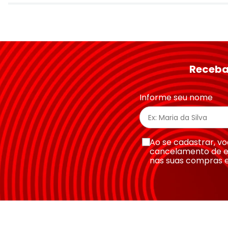
Avalie o produto de 1 a 5 estrelas
★
★
★
★
★
Seu nome
Receba
Endereço de email
Informe seu nome
Escreva uma avaliação
Ao se cadastrar, 
cancelamento de e
nas suas compras 
Enviar avaliação