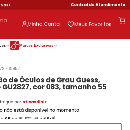
Central de Atendimento
 Compras Acima de R$ 699!
uma
Minha Conta
Meus Favoritos
cas
Marcas Exclusivas
ivas
Duração
Somente Na Diniz
Marcas Exclusivas
Marcas Exclusivas
Quinzenal
DNZ
Dii Collection
Dii Collection
172
-
15952
Mensal
Dii Collection
Hit
Hit
o de Óculos de Grau Guess,
Anual
Hit
DNZ
DNZ
 GU2827, cor 083, tamanho 55
Todas as Durações
Ono
Ono
Ono
Todas Exclusivas
Todas Exclusivas
tregue por
oticasdiniz
to não está disponível no momento
quando estiver disponível