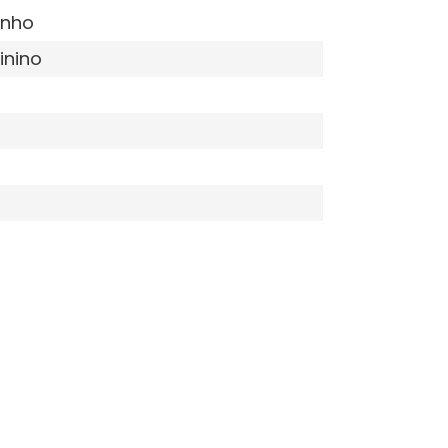
inho
inino