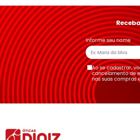
★
★
★
★
★
Seu nome
Receba
Endereço de email
Informe seu nome
Escreva uma avaliação
Ao se cadastrar, 
cancelamento de e
nas suas compras 
Enviar avaliação