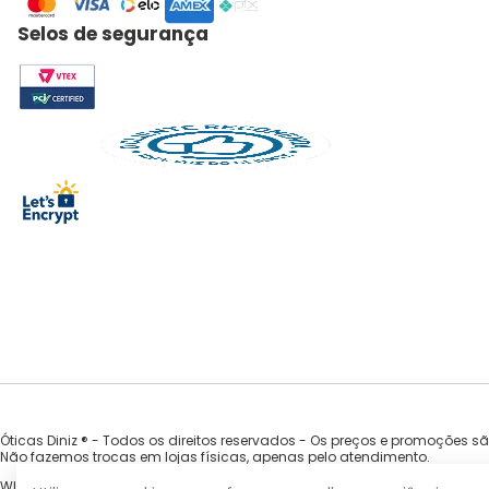
Selos de segurança
Óticas Diniz ® - Todos os direitos reservados - Os preços e promoções s
Não fazemos trocas em lojas físicas, apenas pelo atendimento.
WILLA COMERCIO DE OCULOS EIRELI - CNPJ 33.935.754/0001-92 | Av. Nova Ca