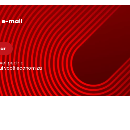
 e-mail
ar
ível pedir o
ui você economiza