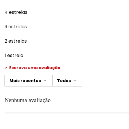
4 estrelas
3 estrelas
2 estrelas
1 estrela
Escreva uma avaliação
Mais recentes
Todos
Adicionar avaliação
Nenhuma avaliação
Título
Avalie o produto de 1 a 5 estrelas