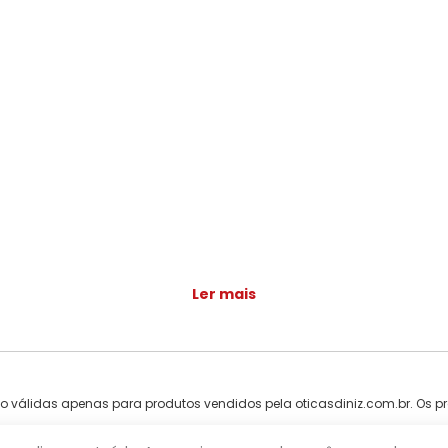
Ler mais
ão válidas apenas para produtos vendidos pela oticasdiniz.com.br. Os pr
ntareira, 2491 - Tucuruvi, São Paulo - SP, 02341-000