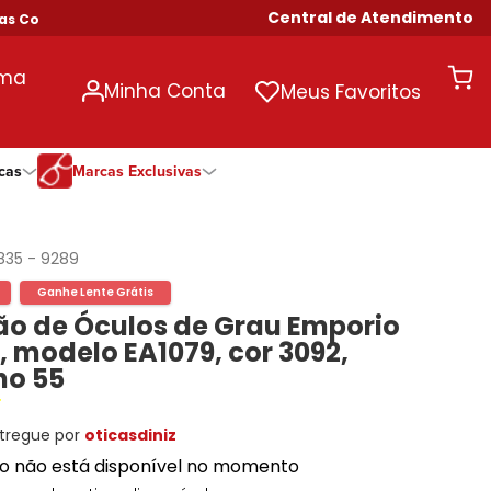
Central de Atendimento
ras Acima de R$ 699!
uma
Minha Conta
Meus Favoritos
cas
Marcas Exclusivas
ivas
Duração
Somente Na Diniz
Marcas Exclusivas
Marcas Exclusivas
Quinzenal
DNZ
Dii Collection
Dii Collection
835
-
9289
Mensal
Dii Collection
Hit
Hit
Ganhe Lente Grátis
Anual
Hit
DNZ
DNZ
o de Óculos de Grau Emporio
Todas as Durações
Ono
Ono
Ono
 modelo EA1079, cor 3092,
Todas Exclusivas
Todas Exclusivas
o 55
tregue por
oticasdiniz
to não está disponível no momento