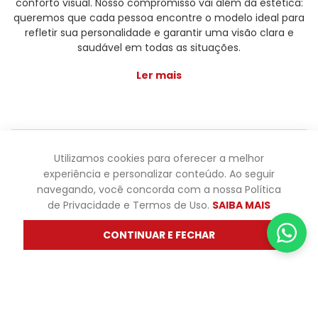
conforto visual. Nosso compromisso vai além da estética:
queremos que cada pessoa encontre o modelo ideal para
refletir sua personalidade e garantir uma visão clara e
saudável em todas as situações.
Ler mais
Óticas Diniz ® - Todos os direitos reservados - Os preços e
Utilizamos cookies para oferecer a melhor
promoções são válidas apenas para produtos vendidos
experiência e personalizar conteúdo. Ao seguir
pela oticasdiniz.com.br. Os preços de lojas físicas podem
navegando, você concorda com a nossa Política
variar. Não fazemos trocas em lojas físicas, apenas pelo
de Privacidade e Termos de Uso.
SAIBA MAIS
atendimento.
CONTINUAR E FECHAR
Powered by