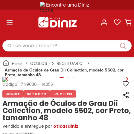
Encontre uma Diniz
ltar
ltar
ltar
ltar
ltar
ssórios
mações
rcas
randes
culos
lusivas
arcas
e Sol
Categorias
Acessórios
O que você procura?
Categorias
Busque
Categoria
Masculino
Correntes
Por
Masculino
Armações
Feminino
para
Marcas
Feminino
de Óculos
Infantil
Óculos
Ray-
Infantil
Óculos
OCULOS
RECEITUARIO
Unissex
Estojos
Ban
Unissex
de Sol
Armação de Óculos de Grau Dii Collection, modelo 5502, cor
Busque
para
Preto, tamanho 48
Prada
Busque
Corrente
Por
Óculos
Armani
Por
Marcas
para
Soluções
Código:
1749036
-
14255
Marcas
Exchange
Ana
Óculos
e
36%
OFF
Só na Diniz
5% OFF PIX
Ray-
Tommy
Hickmann
Estojo
Cuidados
Ban
Armação de Óculos de Grau Dii
Hilfiger
Bulget
para
Prada
Ana
Collection, modelo 5502, cor Preto,
Miu-
Óculos
Ana
Hickmann
Miu
tamanho 48
Gênero
Hickmann
Guess
Guess
Masculino
Vendido e entregue por
oticasdiniz
Tecnol
Speedo
Lacoste
Feminino
Miu-
Atittude