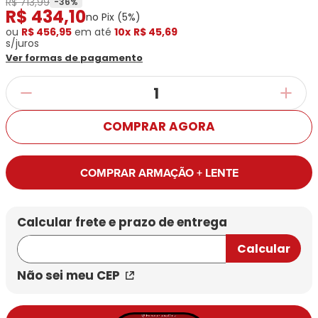
R$ 713,99
Ray-
Infantil
-
36
%
R$
434
,
10
Miu
Bulget
no Pix (
5
%)
Ban
Unissex
Polaroid
ou
R$ 456,95
Todas
em até
10x
R$ 45,69
Marcas
Todas
s/juros
Vogue
as
Exclusivas
as
Ver formas de pagamento
Todas
Marcas
Dii
Marcas
as
Marcas
Collection
Marcas
Exclusivas
Marcas
DNZ
Exclusivas
Dii
Marcas
Dii
Hit
Exclusivas
Collection
COMPRAR AGORA
Collection
Ono
Dii
DNZ
Hit
Collection
Hit
DNZ
DNZ
Ono
COMPRAR ARMAÇÃO + LENTE
Ono
Hit
Todas
Todas
Ono
Exclusivas
Exclusivas
Totas
Exclusivas
Não sei meu CEP