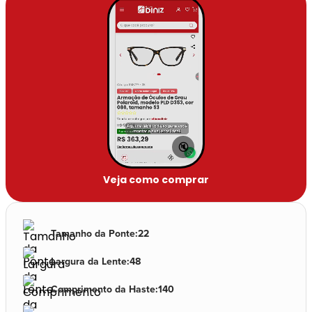
🔇
Veja como comprar
Tamanho da Ponte
:
22
Largura da Lente
:
48
Comprimento da Haste
:
140