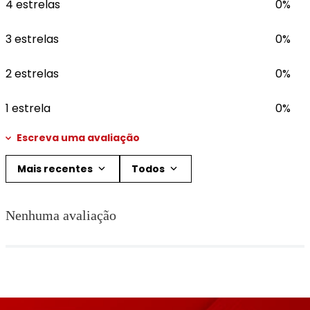
4 estrelas
0%
3 estrelas
0%
2 estrelas
0%
1 estrela
0%
Escreva uma avaliação
Mais recentes
Todos
Adicionar avaliação
Nenhuma avaliação
Título
Avalie o produto de 1 a 5 estrelas
★
★
★
★
★