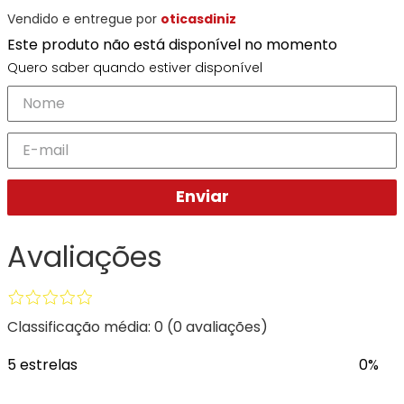
Ray-
Infantil
Vendido e entregue por
oticasdiniz
Miu
Bulget
Ban
Unissex
Polaroid
Todas
Este produto não está disponível no momento
Marcas
Todas
Vogue
as
Exclusivas
as
Quero saber quando estiver disponível
Todas
Marcas
Dii
Marcas
as
Marcas
Collection
Marcas
Exclusivas
Marcas
DNZ
Exclusivas
Dii
Marcas
Dii
Hit
Exclusivas
Collection
Collection
Ono
Dii
DNZ
Hit
Enviar
Collection
Hit
DNZ
DNZ
Ono
Ono
Hit
Todas
Todas
Avaliações
Ono
Exclusivas
Exclusivas
Totas
Exclusivas
Classificação média: 0
(0 avaliações)
5 estrelas
0%