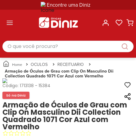
Encontre uma Diniz
ltar
ltar
ltar
ltar
ltar
ssórios
mações
rcas
randes
culos
lusivas
arcas
e Sol
Categorias
Acessórios
O que você procura?
Categorias
Busque
Categoria
Masculino
Correntes
Por
Masculino
Armações
Feminino
para
Marcas
Feminino
de Óculos
Infantil
Óculos
Ray-
Infantil
Óculos
OCULOS
RECEITUARIO
Unissex
Estojos
Ban
Unissex
de Sol
Armação de Óculos de Grau com Clip On Masculino Dii
Busque
para
Collection Quadrado 1071 Cor Azul com Vermelho
Prada
Busque
Corrente
Por
Óculos
Armani
Por
Marcas
para
Soluções
Código:
1713138
-
15384
Marcas
Exchange
Ana
Óculos
e
Só na Diniz
Ray-
Tommy
Hickmann
Estojo
Cuidados
Ban
Armação de Óculos de Grau com
Hilfiger
Bulget
para
Prada
Ana
Clip On Masculino Dii Collection
Miu-
Óculos
Ana
Hickmann
Miu
Quadrado 1071 Cor Azul com
Gênero
Hickmann
Guess
Guess
Masculino
Vermelho
Tecnol
Speedo
Lacoste
Feminino
Miu-
Atittude