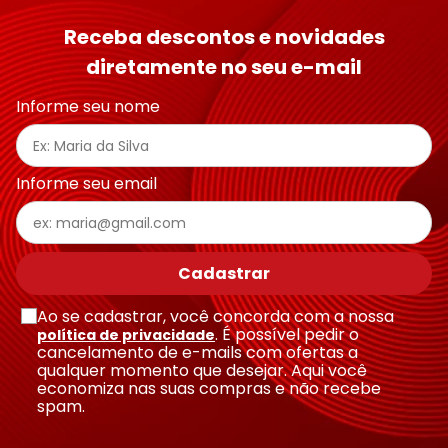
Seu nome
Receba descontos e novidades
diretamente no seu e-mail
Endereço de email
Informe seu nome
Escreva uma avaliação
Informe seu email
Cadastrar
Ao se cadastrar, você concorda com a nossa
Enviar avaliação
. É possível pedir o
política de privacidade
cancelamento de e-mails com ofertas a
qualquer momento que desejar. Aqui você
economiza nas suas compras e não recebe
spam.