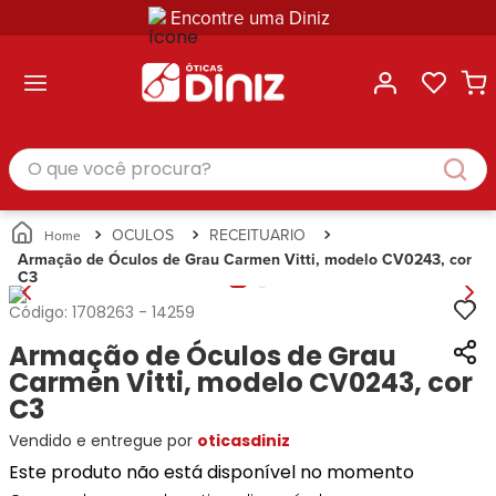
Encontre uma Diniz
ltar
ltar
ltar
ltar
ltar
ssórios
mações
rcas
randes
culos
lusivas
arcas
e Sol
Categorias
Acessórios
O que você procura?
Categorias
Busque
Categoria
Masculino
Correntes
Por
Masculino
Armações
Feminino
para
Marcas
Feminino
de Óculos
Infantil
Óculos
Ray-
Infantil
Óculos
OCULOS
RECEITUARIO
Unissex
Estojos
Ban
Unissex
de Sol
Armação de Óculos de Grau Carmen Vitti, modelo CV0243, cor
Busque
para
C3
Prada
Busque
Corrente
Por
Óculos
Armani
Por
Marcas
para
Soluções
Código:
1708263
-
14259
Marcas
Exchange
Ana
Óculos
e
Armação de Óculos de Grau
Ray-
Tommy
Hickmann
Estojo
Cuidados
Ban
Carmen Vitti, modelo CV0243, cor
Hilfiger
Bulget
para
Prada
Ana
C3
Miu-
Óculos
Ana
Hickmann
Miu
Gênero
Vendido e entregue por
oticasdiniz
Hickmann
Guess
Guess
Masculino
Este produto não está disponível no momento
Tecnol
Speedo
Lacoste
Feminino
Miu-
Atittude