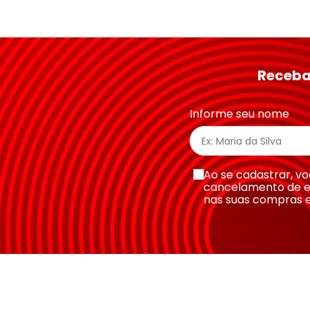
Avalie o produto de 1 a 5 estrelas
★
★
★
★
★
Seu nome
Receba
Endereço de email
Informe seu nome
Escreva uma avaliação
Ao se cadastrar, 
cancelamento de e
nas suas compras 
Enviar avaliação