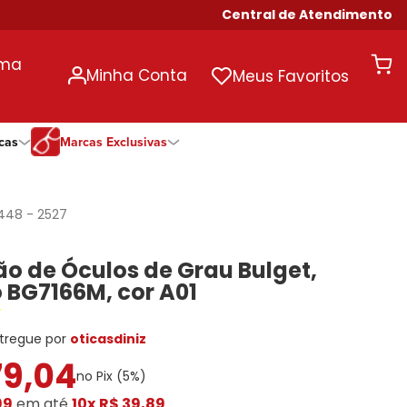
Central de Atendimento
uma
Minha Conta
Meus Favoritos
cas
Marcas Exclusivas
ivas
Duração
Somente Na Diniz
Marcas Exclusivas
Marcas Exclusivas
Quinzenal
DNZ
Dii Collection
Dii Collection
448
-
2527
Mensal
Dii Collection
Hit
Hit
Anual
Hit
DNZ
DNZ
o de Óculos de Grau Bulget,
Todas as Durações
Ono
Ono
Ono
 BG7166M, cor A01
Todas Exclusivas
Todas Exclusivas
tregue por
oticasdiniz
79
,
04
no Pix (
5
%)
99
em até
10x
R$ 39,89