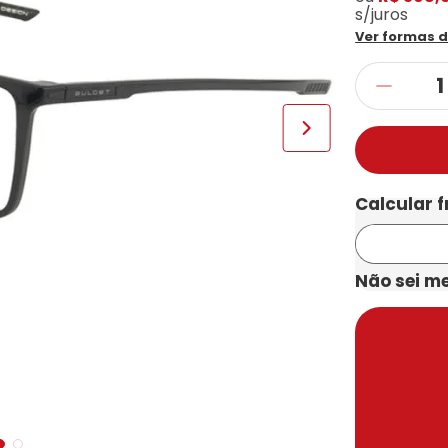
s/juros
Ver formas 
Não sei m