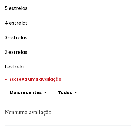
5 estrelas
4 estrelas
3 estrelas
2 estrelas
1 estrela
Escreva uma avaliação
Mais recentes
Todos
Adicionar avaliação
Nenhuma avaliação
Título