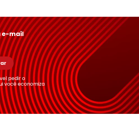
 e-mail
ar
ível pedir o
ui você economiza