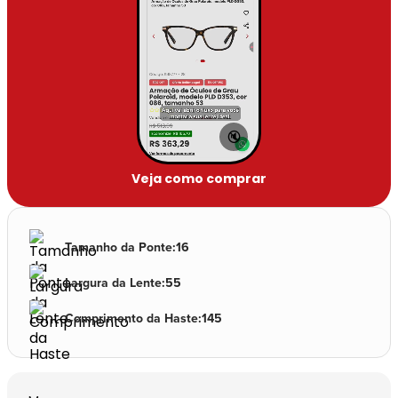
🔇
Veja como comprar
Tamanho da Ponte
:
16
Largura da Lente
:
55
Comprimento da Haste
:
145