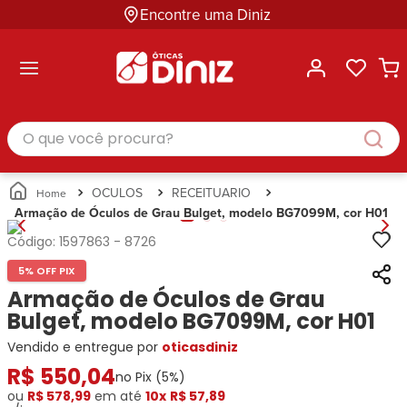
Encontre uma Diniz
ltar
ltar
ltar
ltar
ltar
ssórios
mações
rcas
randes
culos
lusivas
arcas
e Sol
Categorias
Acessórios
O que você procura?
Categorias
Busque
Categoria
Masculino
Correntes
Por
Masculino
Armações
Feminino
para
Marcas
Feminino
de Óculos
Infantil
Óculos
Ray-
Infantil
Óculos
OCULOS
RECEITUARIO
Unissex
Estojos
Ban
Unissex
de Sol
Armação de Óculos de Grau Bulget, modelo BG7099M, cor H01
Busque
para
Prada
Busque
Corrente
Por
Óculos
Código:
1597863
-
8726
Armani
Por
Marcas
para
Soluções
Marcas
Exchange
Ana
Óculos
5% OFF PIX
e
Ray-
Tommy
Hickmann
Estojo
Armação de Óculos de Grau
Cuidados
Ban
Hilfiger
Bulget
para
Bulget, modelo BG7099M, cor H01
Prada
Ana
Miu-
Óculos
Vendido e entregue por
Ana
oticasdiniz
Hickmann
Miu
Gênero
Hickmann
Guess
R$
Guess
Masculino
550
,
04
no Pix (
5
%)
Tecnol
Speedo
Lacoste
Feminino
ou
R$ 578,99
em até
10x
R$ 57,89
Miu-
Atittude