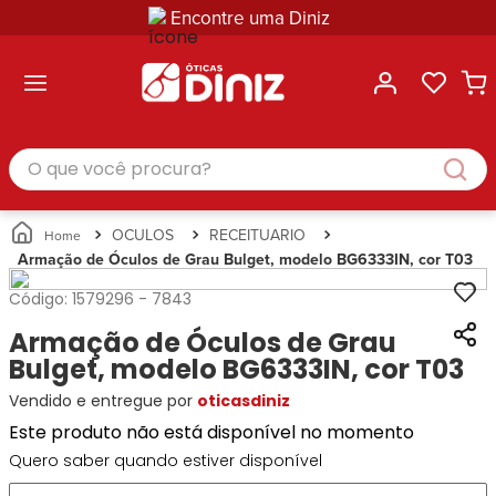
Encontre uma Diniz
ltar
ltar
ltar
ltar
ltar
ssórios
mações
rcas
randes
culos
lusivas
arcas
e Sol
Categorias
Acessórios
O que você procura?
Categorias
Busque
Categoria
Masculino
Correntes
Por
Masculino
Armações
Feminino
para
Marcas
Feminino
de Óculos
Infantil
Óculos
Ray-
Infantil
Óculos
OCULOS
RECEITUARIO
Unissex
Estojos
Ban
Unissex
de Sol
Armação de Óculos de Grau Bulget, modelo BG6333IN, cor T03
Busque
para
Prada
Busque
Corrente
Por
Óculos
Código:
1579296
-
7843
Armani
Por
Marcas
para
Soluções
Marcas
Exchange
Ana
Óculos
Armação de Óculos de Grau
e
Ray-
Tommy
Hickmann
Estojo
Cuidados
Bulget, modelo BG6333IN, cor T03
Ban
Hilfiger
Bulget
para
Prada
Ana
Vendido e entregue por
oticasdiniz
Miu-
Óculos
Ana
Hickmann
Miu
Gênero
Este produto não está disponível no momento
Hickmann
Guess
Guess
Masculino
Quero saber quando estiver disponível
Tecnol
Speedo
Lacoste
Feminino
Miu-
Atittude