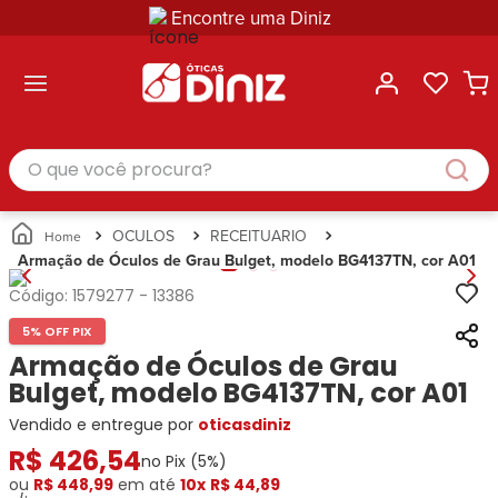
Encontre uma Diniz
ltar
ltar
ltar
ltar
ltar
ssórios
mações
rcas
randes
culos
lusivas
arcas
e Sol
Categorias
Acessórios
O que você procura?
Categorias
Busque
Categoria
Masculino
Correntes
Por
Masculino
Armações
Feminino
para
Marcas
Feminino
de Óculos
Infantil
Óculos
Ray-
Infantil
Óculos
OCULOS
RECEITUARIO
Unissex
Estojos
Ban
Unissex
de Sol
Armação de Óculos de Grau Bulget, modelo BG4137TN, cor A01
Busque
para
Prada
Busque
Corrente
Por
Óculos
Código:
1579277
-
13386
Armani
Por
Marcas
para
Soluções
Marcas
Exchange
Ana
Óculos
5% OFF PIX
e
Ray-
Tommy
Hickmann
Estojo
Armação de Óculos de Grau
Cuidados
Ban
Hilfiger
Bulget
para
Bulget, modelo BG4137TN, cor A01
Prada
Ana
Miu-
Óculos
Vendido e entregue por
Ana
oticasdiniz
Hickmann
Miu
Gênero
Hickmann
Guess
R$
Guess
Masculino
426
,
54
no Pix (
5
%)
Tecnol
Speedo
Lacoste
Feminino
ou
R$ 448,99
em até
10x
R$ 44,89
Miu-
Atittude