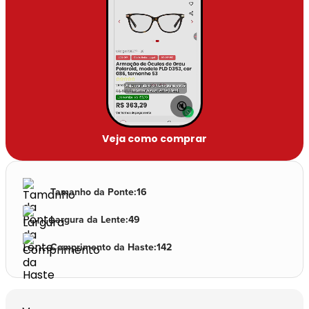
🔇
Veja como comprar
Tamanho da Ponte
:
16
Largura da Lente
:
49
Comprimento da Haste
:
142