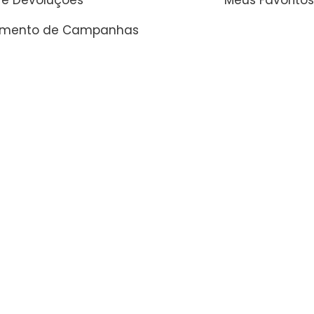
 e Devoluções
Meus Favoritos
amento de Campanhas