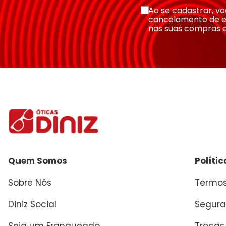
Escreva uma avaliação
Ao se cadastrar, 
cancelamento de e
nas suas compras 
Enviar avaliação
Quem Somos
Políti
Sobre Nós
Termos
Diniz Social
Segura