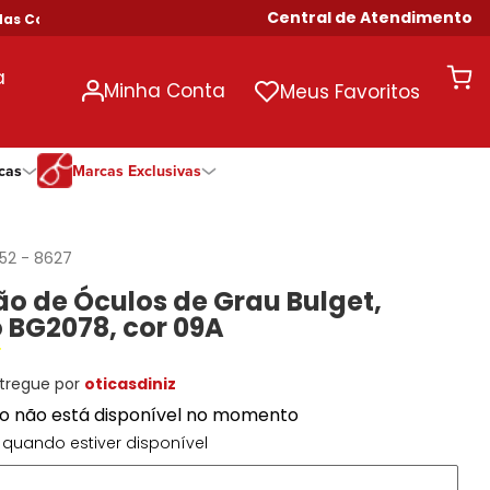
Central de Atendimento
 Compras Acima de R$ 699!
a
Minha Conta
Meus Favoritos
cas
Marcas Exclusivas
ivas
Duração
Somente Na Diniz
Marcas Exclusivas
Marcas Exclusivas
Quinzenal
DNZ
Dii Collection
Dii Collection
152
-
8627
Mensal
Dii Collection
Hit
Hit
o de Óculos de Grau Bulget,
Anual
Hit
DNZ
DNZ
 BG2078, cor 09A
Todas as Durações
Ono
Ono
Ono
Todas Exclusivas
Todas Exclusivas
tregue por
oticasdiniz
to não está disponível no momento
quando estiver disponível