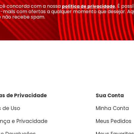
você concorda com a nossa
. É poss
política de privacidade
-mails com ofertas a qualquer momento que desejar. Aq
e não recebe spam.
cas de Privacidade
Sua Conta
 de Uso
Minha Conta
nça e Privacidade
Meus Pedidos