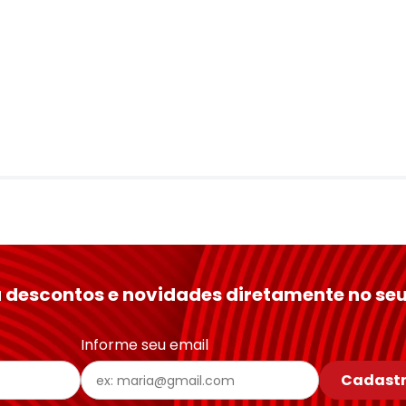
 descontos e novidades diretamente no seu
Informe seu email
Cadastr