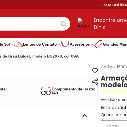
Frete Grátis Nas
Encontre um
Diniz
de Sol
Lentes de Contato
Acessórios
Grandes Mar
 de Grau Bulget, modelo BG2078, cor 09A
gorias
goria
ero
Tipo De Lente
Por Formato
Por Formato
Por Marcas Exclus
Guess
ino
ino
ino
Com Grau
Aviador
Aviador
Dii Collection
Speedo
Código:
1600
no
no
no
Todas as Lentes
Gatinho
Gatinho
DNZ
Atitude
Armaçã
Hexagonal
Hexagonal
Hit
Calvin Klein
modelo
Oval
Oval
Ono
Vogue
nte
:
Comprimento da Haste
:
Quadrado
Quadrado
Oakley
140
Redondo
Redondo
Bulget
Vendido e en
Todos Formatos
Retangular
Este produ
Quero saber 