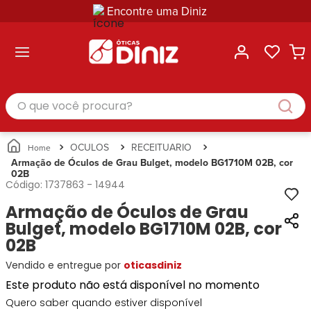
Encontre uma Diniz
ltar
ltar
ltar
ltar
ltar
ssórios
mações
rcas
randes
culos
lusivas
arcas
e Sol
Categorias
Acessórios
O que você procura?
Categorias
Busque
Categoria
Masculino
Correntes
Por
Masculino
Armações
Feminino
para
Marcas
Feminino
de Óculos
Infantil
Óculos
Ray-
Infantil
Óculos
OCULOS
RECEITUARIO
Unissex
Estojos
Ban
Unissex
de Sol
Armação de Óculos de Grau Bulget, modelo BG1710M 02B, cor
Busque
para
02B
Prada
Busque
Corrente
Por
Óculos
Código:
1737863
-
14944
Armani
Por
Marcas
para
Soluções
Marcas
Exchange
Ana
Armação de Óculos de Grau
Óculos
e
Ray-
Tommy
Hickmann
Estojo
Bulget, modelo BG1710M 02B, cor
Cuidados
Ban
Hilfiger
Bulget
para
02B
Prada
Ana
Miu-
Óculos
Vendido e entregue por
Ana
oticasdiniz
Hickmann
Miu
Gênero
Hickmann
Guess
Guess
Masculino
Este produto não está disponível no momento
Tecnol
Speedo
Lacoste
Feminino
Quero saber quando estiver disponível
Miu-
Atittude