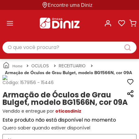
Encontre uma Diniz
ltar
ltar
ltar
ltar
ltar
ssórios
mações
rcas
randes
culos
lusivas
arcas
e Sol
Categorias
Acessórios
O que você procura?
Categorias
Busque
Categoria
Masculino
Correntes
Por
Masculino
Armações
Feminino
para
Marcas
Feminino
de Óculos
Infantil
Óculos
Ray-
Infantil
Óculos
OCULOS
RECEITUARIO
Unissex
Estojos
Ban
Unissex
de Sol
Armação de Óculos de Grau Bulget, modelo BG1566N, cor 09A
Busque
para
Prada
Busque
Corrente
Por
Óculos
Código:
1579156
-
15446
Armani
Por
Marcas
para
Soluções
Marcas
Exchange
Ana
Armação de Óculos de Grau
Óculos
e
Ray-
Tommy
Hickmann
Estojo
Bulget, modelo BG1566N, cor 09A
Cuidados
Ban
Hilfiger
Bulget
para
Vendido e entregue por
oticasdiniz
Prada
Ana
Miu-
Óculos
Ana
Hickmann
Este produto não está disponível no momento
Miu
Gênero
Hickmann
Guess
Guess
Masculino
Quero saber quando estiver disponível
Tecnol
Speedo
Lacoste
Feminino
Miu-
Atittude