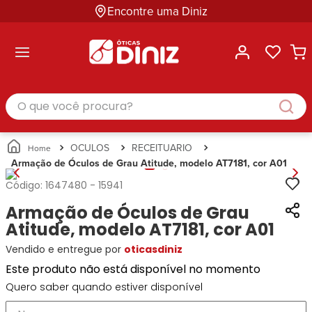
Encontre uma Diniz
ltar
ltar
ltar
ltar
ltar
ssórios
mações
rcas
randes
culos
lusivas
arcas
e Sol
Categorias
Acessórios
O que você procura?
Categorias
Busque
Categoria
Masculino
Correntes
Por
Masculino
Armações
Feminino
para
Marcas
Feminino
de Óculos
Infantil
Óculos
Ray-
Infantil
Óculos
OCULOS
RECEITUARIO
Unissex
Estojos
Ban
Unissex
de Sol
Armação de Óculos de Grau Atitude, modelo AT7181, cor A01
Busque
para
Prada
Busque
Corrente
Por
Óculos
Código:
1647480
-
15941
Armani
Por
Marcas
para
Soluções
Marcas
Exchange
Ana
Armação de Óculos de Grau
Óculos
e
Ray-
Tommy
Hickmann
Estojo
Atitude, modelo AT7181, cor A01
Cuidados
Ban
Hilfiger
Bulget
para
Vendido e entregue por
oticasdiniz
Prada
Ana
Miu-
Óculos
Ana
Hickmann
Este produto não está disponível no momento
Miu
Gênero
Hickmann
Guess
Guess
Masculino
Quero saber quando estiver disponível
Tecnol
Speedo
Lacoste
Feminino
Miu-
Atittude