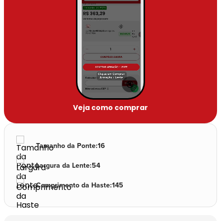
🔇
Veja como comprar
Tamanho da Ponte
:
16
Largura da Lente
:
54
Comprimento da Haste
:
145