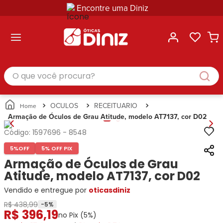
Encontre uma Diniz
ltar
ltar
ltar
ltar
ltar
ssórios
mações
rcas
randes
culos
lusivas
arcas
e Sol
Categorias
Acessórios
O que você procura?
Categorias
Busque
Categoria
Masculino
Correntes
Por
Masculino
Armações
Feminino
para
Marcas
Feminino
de Óculos
Infantil
Óculos
Ray-
Infantil
Óculos
OCULOS
RECEITUARIO
Unissex
Estojos
Ban
Unissex
de Sol
Armação de Óculos de Grau Atitude, modelo AT7137, cor D02
Busque
para
Prada
Busque
Corrente
Por
Óculos
Código:
1597696
-
8548
Armani
Por
Marcas
para
Soluções
Marcas
Exchange
Ana
Óculos
5%
OFF
5% OFF PIX
e
Ray-
Tommy
Hickmann
Estojo
Armação de Óculos de Grau
Cuidados
Ban
Hilfiger
Bulget
para
Atitude, modelo AT7137, cor D02
Prada
Ana
Miu-
Óculos
Vendido e entregue por
Ana
oticasdiniz
Hickmann
Miu
Gênero
Hickmann
Guess
Guess
Masculino
R$ 438,99
-
5
%
R$
396
,
19
Tecnol
Speedo
Lacoste
Feminino
no Pix (
5
%)
Miu-
Atittude